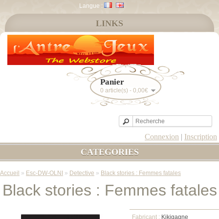
Langue :
LINKS
Panier
0 article(s) - 0,00€
Connexion
|
Inscription
CATEGORIES
Accueil
»
Esc-DW-OLNI
»
Detective
»
Black stories : Femmes fatales
Black stories : Femmes fatales
Fabricant :
Kikigagne