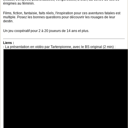
énigmes au féminin.
Films, fiction, fantaisie, faits réels, l'inspiration pour ces aventures fatales est
multiple. Posez les bonnes questions pour découvrir les rouages de leur
destin.
Un jeu coopératif pour 2 à 20 joueurs de 14 ans et plus.
Liens :
- La présentation en vidéo par Tartenpionne, avec le BS original (2 min) :