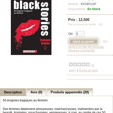
Modèle :
KKGBS18F
Disponibilité :
En Stock
Prix : 12,50€
Prix en points de fidélité : 165
Qté :
- OU -
Ajout à la liste de souhaits
Ajout au comparatif
(0
avis)
|
Écrire un avis
Description
Avis (0)
Produits apparentés (20)
50 énigmes tragiques au féminin.
Des femmes fatalement amoureuses, malchanceuses, malmenées par la
beauté, trompées, pourchassées, vengeresses, à cran, au centre de ces 50