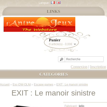
Langue :
LINKS
Panier
0 article(s) - 0,00€
Connexion
|
Inscription
CATEGORIES
Accueil
»
Esc-DW-OLNI
»
Escape games
»
EXIT : Le manoir sinistre
EXIT : Le manoir sinistre
Fabricant :
Iello