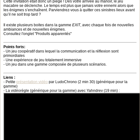
Cette invitation était donc un piège ! Dès votre arrivée au manoir, le jeu
macabre se déclenche. Le temps est plus que jamais votre ennemi alors que
les énigmes s’enchaînent. Parviendrez-vous à quitter ces sinistres lieux avant
qu’il ne soit trop tard ?
Il existe plusieurs boites dans la gamme
EXIT
, avec chaque fois de nouvelles
ambiances et de nouvelles énigmes.
Consultez l'onglet "Produits apparentés"
Points forts:
- Un jeu coopératif dans lequel la communication et la réflexion sont
primordiales
- Une expérience de jeu totalement immersive
- Un jeu dans une gamme composée de plusieurs scénarios.
Liens :
- Petite
présentation vidéo
par LudoChrono (2 min 30) (générique pour la
gamme)
- La vidéorègle (générique pour la gamme) avec Yahndrev (19 min) :