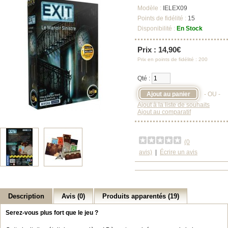
Modèle :
IELEX09
Points de fidélité :
15
Disponibilité :
En Stock
Prix : 14,90€
Prix en points de fidélité : 200
Qté :
- OU -
Ajout à la liste de souhaits
Ajout au comparatif
(0
avis)
|
Écrire un avis
Description
Avis (0)
Produits apparentés (19)
Serez-vous plus fort que le jeu ?