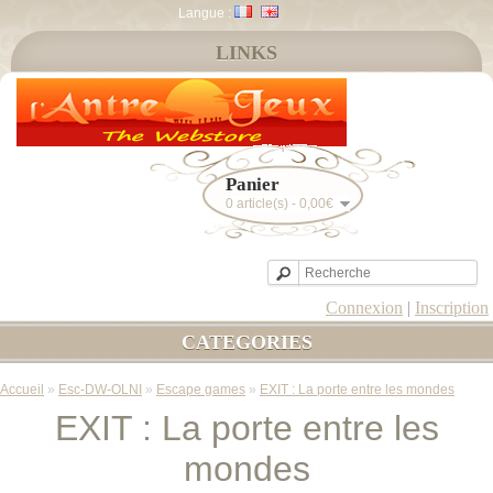
Langue :
LINKS
Panier
0 article(s) - 0,00€
Connexion
|
Inscription
CATEGORIES
Accueil
»
Esc-DW-OLNI
»
Escape games
»
EXIT : La porte entre les mondes
EXIT : La porte entre les
mondes