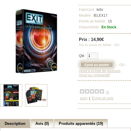
Fabricant :
Iello
Modèle :
IELEX17
Points de fidélité :
15
Disponibilité :
En Stock
Prix : 14,90€
Prix en points de fidélité : 200
Qté :
- OU -
Ajout à la liste de souhaits
Ajout au comparatif
(0
avis)
|
Écrire un avis
Description
Avis (0)
Produits apparentés (19)