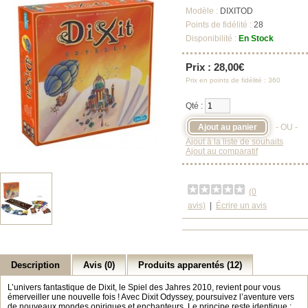
Modèle :
DIXITOD
Points de fidélité :
28
Disponibilité :
En Stock
Prix : 28,00€
Prix en points de fidélité : 360
Qté :
- OU -
Ajout à la liste de souhaits
Ajout au comparatif
(0
avis)
|
Écrire un avis
Description
Avis (0)
Produits apparentés (12)
L’univers fantastique de Dixit, le Spiel des Jahres 2010, revient pour vous
émerveiller une nouvelle fois ! Avec Dixit Odyssey, poursuivez l’aventure vers
de nouveaux mondes oniriques et enchanteurs. Le principe reste identique :