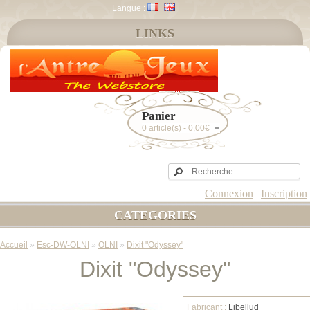
Langue :
LINKS
Panier
0 article(s) - 0,00€
Connexion
|
Inscription
CATEGORIES
Accueil
»
Esc-DW-OLNI
»
OLNI
»
Dixit "Odyssey"
Dixit "Odyssey"
Fabricant :
Libellud