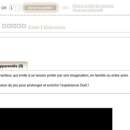
Ajout à la liste de souhaits
Qté :
- OU -
Ajout au comparatif
(0 avis)
|
Écrire un avis
pparentés (4)
teur, qui invite à se laisser porter par son imagination, en famille ou entre amis.
ion du jeu pour prolonger et enrichir l’expérience Dixit !