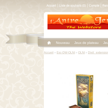
Accueil
Liste de souhaits (0)
Compte
Pan
Nouveau
Jeux de plateau
Je
Accueil
»
Esc-DW-OLNI
»
OLNI
»
Dixit : extensi