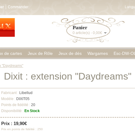
ier
Commander
Langu
Panier
0 article(s) - 0,00€
ux de cartes
Jeux de Rôle
Jeux de dés
Wargames
Esc-DW-O
on "Daydreams"
Dixit : extension "Daydreams"
Fabricant :
Libellud
Modèle :
DIXIT05
Points de fidélité :
20
Disponibilité :
En Stock
Prix : 19,90€
Prix en points de fidélité : 250