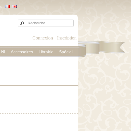
e :
|
Connexion
Inscription
LNI
Accessoires
Librairie
Spécial