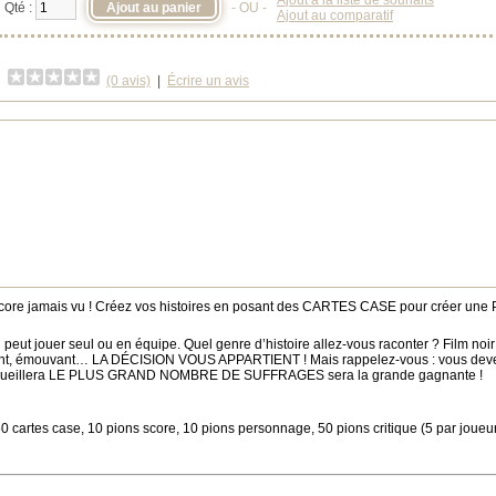
Ajout à la liste de souhaits
Qté :
- OU -
Ajout au comparatif
(0 avis)
|
Écrire un avis
encore jamais vu ! Créez vos histoires en posant des CARTES CASE pour créer 
 peut jouer seul ou en équipe. Quel genre d’histoire allez-vous raconter ? Film no
nivrant, émouvant… LA DÉCISION VOUS APPARTIENT ! Mais rappelez-vous : vous devez 
 recueillera LE PLUS GRAND NOMBRE DE SUFFRAGES sera la grande gagnante !
 cartes case, 10 pions score, 10 pions personnage, 50 pions critique (5 par joueur)