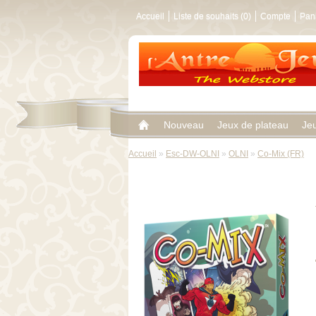
Accueil
Liste de souhaits (0)
Compte
Pan
Nouveau
Jeux de plateau
Je
Accueil
»
Esc-DW-OLNI
»
OLNI
»
Co-Mix (FR)