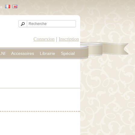
e :
|
Connexion
Inscription
LNI
Accessoires
Librairie
Spécial