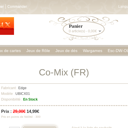
ier
Commander
Langu
Panier
0 article(s) - 0,00€
ux de cartes
Jeux de Rôle
Jeux de dés
Wargames
Esc-DW-O
Co-Mix (FR)
Fabricant :
Edge
Modèle :
UBICX01
Disponibilité :
En Stock
Prix :
29,00€
14,99€
Prix en points de fidélité : 300