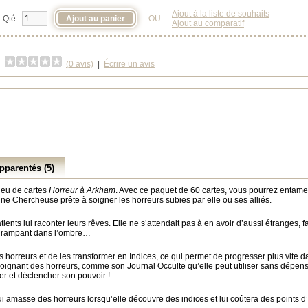
Ajout à la liste de souhaits
Qté :
- OU -
Ajout au comparatif
(0 avis)
|
Écrire un avis
pparentés (5)
 jeu de cartes
Horreur à Arkham
. Avec ce paquet de 60 cartes, vous pourrez entamer
ne Chercheuse prête à soigner les horreurs subies par elle ou ses alliés.
nts lui raconter leurs rêves. Elle ne s’attendait pas à en avoir d’aussi étranges, f
es rampant dans l’ombre…
s horreurs et de les transformer en Indices, ce qui permet de progresser plus vite da
soignant des horreurs, comme son Journal Occulte qu’elle peut utiliser sans dépen
ner et déclencher son pouvoir !
, qui amasse des horreurs lorsqu’elle découvre des indices et lui coûtera des points d