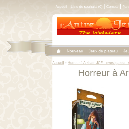
Accueil
Liste de souhaits (0)
Compte
Pan
Nouveau
Jeux de plateau
Je
Accueil
»
Horreur à Arkham JCE : Investigateur :
Horreur à A