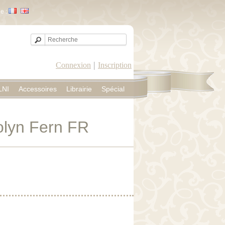
e :
|
Connexion
Inscription
LNI
Accessoires
Librairie
Spécial
olyn Fern FR