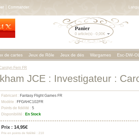
ier
Commander
Langu
Panier
0 article(s) - 0,00€
ux de cartes
Jeux de Rôle
Jeux de dés
Wargames
Esc-DW-O
 Carolyn Fern FR
rkham JCE : Investigateur : Car
Fabricant :
Fantasy Flight Games FR
Modèle :
FFGAHC102FR
Points de fidélité :
5
Disponibilité :
En Stock
Prix : 14,95€
Prix en points de fidélité : 210