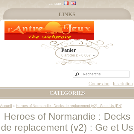
Langue :
LINKS
Panier
0 article(s) - 0,00€
Connexion
|
Inscription
CATEGORIES
Accueil
»
Heroes of Normandie : Decks de replacement (v2) : Ge et Us (EN)
Heroes of Normandie : Decks
de replacement (v2) : Ge et Us