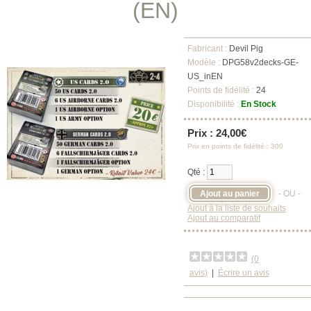
(EN)
Fabricant :
Devil Pig
Modèle :
DPG58v2decks-GE-
US_inEN
Points de fidélité :
24
Disponibilité :
En Stock
Prix : 24,00€
Prix en points de fidélité : 300
Qté :
- OU -
Ajout à la liste de souhaits
Ajout au comparatif
(0
avis)
|
Écrire un avis