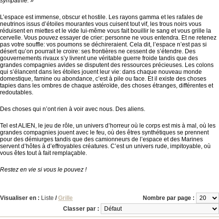
sympathie. »
L’espace est immense, obscur et hostile. Les rayons gamma et les rafales de
neutrinos issus d’étoiles mourantes vous cuisent tout vif, les trous noirs vous
réduisent en miettes et le vide lui-même vous fait bouillir le sang et vous grille la
cervelle. Vous pouvez essayer de crier: personne ne vous entendra. Et ne retenez
pas votre souffle: vos poumons se déchireraient. Cela dit, l’espace n’est pas si
désert qu’on pourrait le croire: ses frontières ne cessent de s’étendre. Des
gouvernements rivaux s’y livrent une véritable guerre froide tandis que des
grandes compagnies avides se disputent des ressources précieuses. Les colons
qui s’élancent dans les étoiles jouent leur vie: dans chaque nouveau monde
domestique, famine ou abondance, c’est à pile ou face. Et il existe des choses
tapies dans les ombres de chaque astéroïde, des choses étranges, différentes et
redoutables.
Des choses qui n’ont rien à voir avec nous. Des aliens.
Tel est ALIEN, le jeu de rôle, un univers d’horreur où le corps est mis à mal, où les
grandes compagnies jouent avec le feu, où des êtres synthétiques se prennent
pour des démiurges tandis que des camionneurs de l’espace et des Marines
servent d’hôtes à d’effroyables créatures. C’est un univers rude, impitoyable, où
vous êtes tout à fait remplaçable.
Restez en vie si vous le pouvez !
Visualiser en :
Liste
/
Grille
Nombre par page :
Classer par :