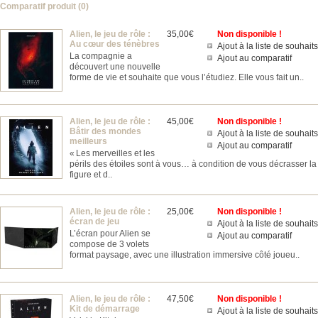
Comparatif produit (0)
Alien, le jeu de rôle :
35,00€
Non disponible !
Au cœur des ténèbres
Ajout à la liste de souhaits
La compagnie a
Ajout au comparatif
découvert une nouvelle
forme de vie et souhaite que vous l’étudiez. Elle vous fait un..
Alien, le jeu de rôle :
45,00€
Non disponible !
Bâtir des mondes
Ajout à la liste de souhaits
meilleurs
Ajout au comparatif
« Les merveilles et les
périls des étoiles sont à vous… à condition de vous décrasser la
figure et d..
Alien, le jeu de rôle :
25,00€
Non disponible !
écran de jeu
Ajout à la liste de souhaits
L’écran pour Alien se
Ajout au comparatif
compose de 3 volets
format paysage, avec une illustration immersive côté joueu..
Alien, le jeu de rôle :
47,50€
Non disponible !
Kit de démarrage
Ajout à la liste de souhaits