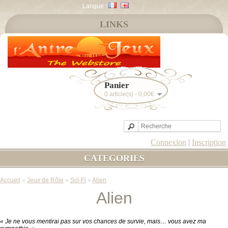
Langue :
LINKS
Panier
0 article(s) - 0,00€
Connexion
|
Inscription
CATEGORIES
Accueil
»
Jeux de Rôle
»
Sci-Fi
»
Alien
Alien
« Je ne vous mentirai pas sur vos chances de survie, mais… vous avez ma