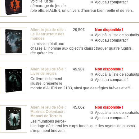
Voici le Kit de
Ajout au comparatif
démarrage du jeu de
rôle officiel ALIEN, un univers d’horreur bien réelle et de frén..
Alien, le jeu de rôle :
29,50€
Non disponible !
Le Destructeur des
Ajout à la liste de souhaits
mondes
Ajout au comparatif
La mission était une
chasse à l’homme aux objectifs clairs : traquer quatre fugitifs,
récupérer les ..
Alien, le jeu de rôle :
49,90€
Non disponible !
Livre de règles
Ajout à la liste de souhaits
Ce livre, richement
Ajout au comparatif
illustré, présente le
monde d’ALIEN en 2183, ainsi que des règles brèves et effi..
Alien, le jeu de rôle :
45,00€
Non disponible !
Marines Coloniaux :
Ajout à la liste de souhaits
Manuel de Terrain
Ajout au comparatif
Les munitions perce-
blindage déchirent les corps tandis que des rayons de plasma
s’impriment brièvem..