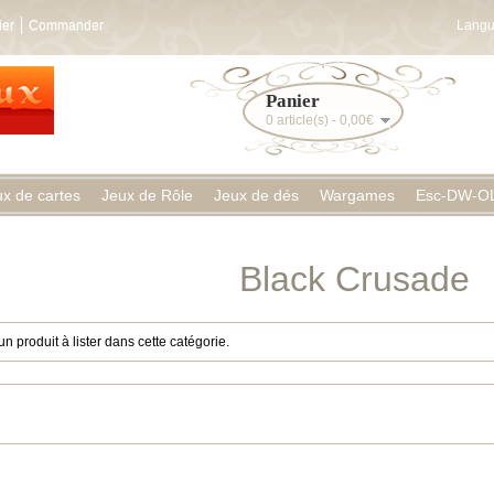
ier
Commander
Langu
Panier
0 article(s) - 0,00€
ux de cartes
Jeux de Rôle
Jeux de dés
Wargames
Esc-DW-O
Black Crusade
cun produit à lister dans cette catégorie.