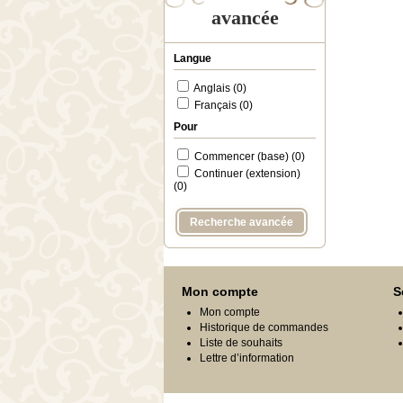
avancée
Langue
Anglais (0)
Français (0)
Pour
Commencer (base) (0)
Continuer (extension)
(0)
Recherche avancée
Mon compte
S
Mon compte
Historique de commandes
Liste de souhaits
Lettre d’information