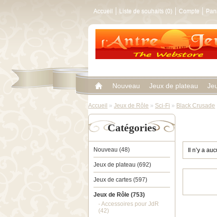
Accueil
Liste de souhaits (0)
Compte
Pan
Nouveau
Jeux de plateau
Je
Accueil
»
Jeux de Rôle
»
Sci-Fi
»
Black Crusade
Catégories
Nouveau (48)
Il n’y a au
Jeux de plateau (692)
Jeux de cartes (597)
Jeux de Rôle (753)
- Accessoires pour JdR
(42)