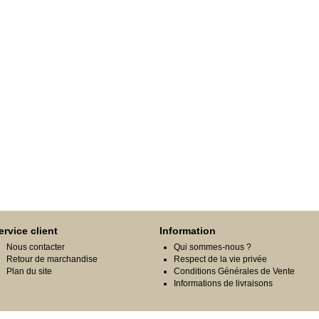
ervice client
Information
Nous contacter
Qui sommes-nous ?
Retour de marchandise
Respect de la vie privée
Plan du site
Conditions Générales de Vente
Informations de livraisons