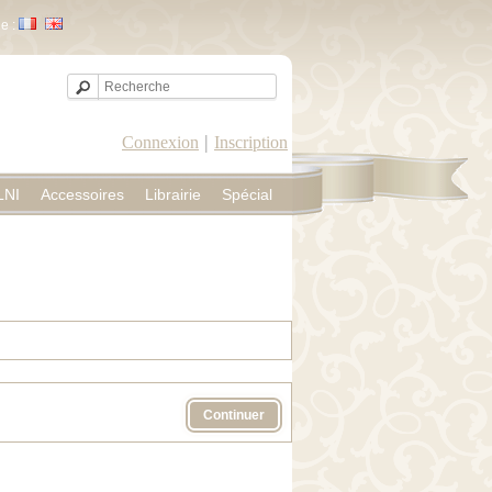
e :
|
Connexion
Inscription
LNI
Accessoires
Librairie
Spécial
Continuer