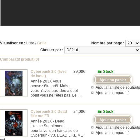
Visualiser en :
Liste
/
Grille
Nombre par page :
Classer par :
Comparatif produit (0)
Cyberpunk 3.0 (livre
39,00€
En Stock
de base)
Année 203X Vous
pensez être prêt. Mais
Ajout à la liste de souhaits
vous n'avez pas idée à quel
Ajout au comparatif
point vous ne l'êtes pas. Le F..
Cyberpunk 3.0 Dead
24,00€
En Stock
like me FR
Année 203X - Dead
like me Supplément
Ajout à la liste de souhaits
pour la version francaise de
Ajout au comparatif
Cyberpunk V3. DEAD LIKE ME