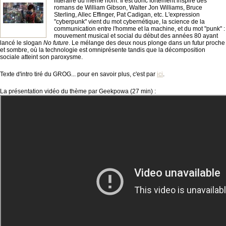
littéraire du même nom. Il est donc fortement inspiré des
romans de William Gibson, Walter Jon Williams, Bruce
Sterling, Allec Effinger, Pat Cadigan, etc. L'expression
"cyberpunk" vient du mot cybernétique, la science de la
communication entre l'homme et la machine, et du mot "punk" :
mouvement musical et social du début des années 80 ayant
lancé le slogan
No future
. Le mélange des deux nous plonge dans un futur proche
et sombre, où la technologie est omniprésente tandis que la décomposition
sociale atteint son paroxysme.
Texte d'intro tiré du GROG... pour en savoir plus, c'est par
ici
.
La présentation vidéo du thème par Geekpowa (27 min) :