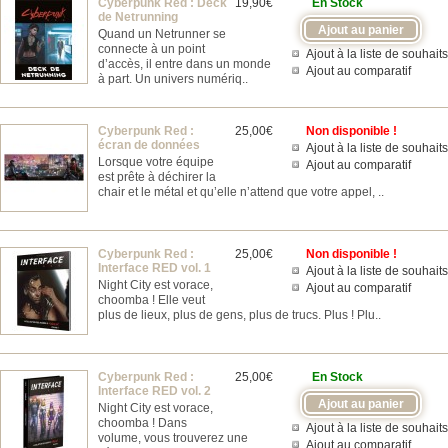
Cyberpunk Red : Deck
19,90€
En Stock
de Netrunning
Quand un Netrunner se
connecte à un point
Ajout à la liste de souhaits
d’accès, il entre dans un monde
Ajout au comparatif
à part. Un univers numériq..
Cyberpunk Red :
25,00€
Non disponible !
écran de données
Ajout à la liste de souhaits
Lorsque votre équipe
Ajout au comparatif
est prête à déchirer la
chair et le métal et qu’elle n’attend que votre appel, ..
Cyberpunk Red :
25,00€
Non disponible !
Interface RED vol. 1
Ajout à la liste de souhaits
Night City est vorace,
Ajout au comparatif
choomba ! Elle veut
plus de lieux, plus de gens, plus de trucs. Plus ! Plu..
Cyberpunk Red :
25,00€
En Stock
Interface RED vol. 2
Night City est vorace,
choomba ! Dans
Ajout à la liste de souhaits
volume, vous trouverez une
Ajout au comparatif