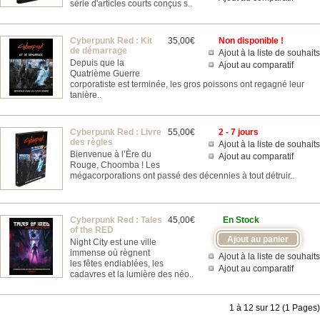
série d'articles courts conçus s..
Cyberpunk Red : Kit
35,00€
Non disponible !
de démarrage
Ajout à la liste de souhaits
Depuis que la
Ajout au comparatif
Quatrième Guerre
corporatiste est terminée, les gros poissons ont regagné leur
tanière..
Cyberpunk Red : Livre
55,00€
2 - 7 jours
des règles
Ajout à la liste de souhaits
Bienvenue à l’Ère du
Ajout au comparatif
Rouge, Choomba ! Les
mégacorporations ont passé des décennies à tout détruir..
Cyberpunk Red : Tales
45,00€
En Stock
of the RED
Night City est une ville
immense où règnent
Ajout à la liste de souhaits
les fêtes endiablées, les
Ajout au comparatif
cadavres et la lumière des néo..
1 à 12 sur 12 (1 Pages)