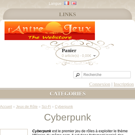
Langue :
LINKS
Panier
0 article(s) - 0,00€
Connexion
|
Inscription
CATEGORIES
Accueil
»
Jeux de Rôle
»
Sci-Fi
»
Cyberpunk
Cyberpunk
Cyberpunk
est le premier jeu de rôles à exploiter le thème