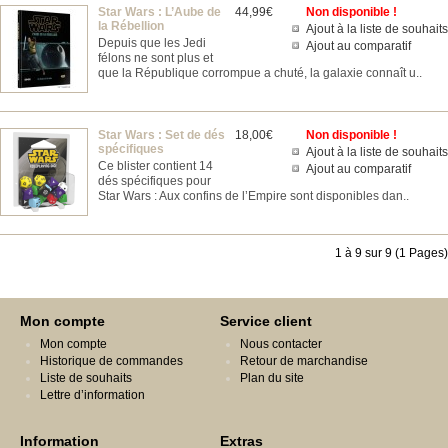
Star Wars : L’Aube de
44,99€
Non disponible !
la Rébellion
Ajout à la liste de souhaits
Depuis que les Jedi
Ajout au comparatif
félons ne sont plus et
que la République corrompue a chuté, la galaxie connaît u..
Star Wars : Set de dés
18,00€
Non disponible !
spécifiques
Ajout à la liste de souhaits
Ce blister contient 14
Ajout au comparatif
dés spécifiques pour
Star Wars : Aux confins de l’Empire sont disponibles dan..
1 à 9 sur 9 (1 Pages)
Mon compte
Service client
Mon compte
Nous contacter
Historique de commandes
Retour de marchandise
Liste de souhaits
Plan du site
Lettre d’information
Information
Extras