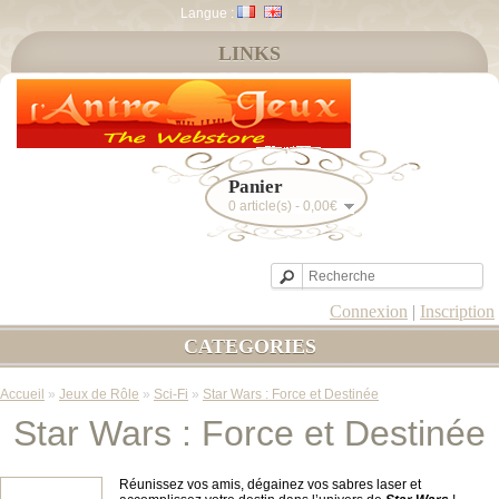
Langue :
LINKS
Panier
0 article(s) - 0,00€
Connexion
|
Inscription
CATEGORIES
Accueil
»
Jeux de Rôle
»
Sci-Fi
»
Star Wars : Force et Destinée
Star Wars : Force et Destinée
Réunissez vos amis, dégainez vos sabres laser et