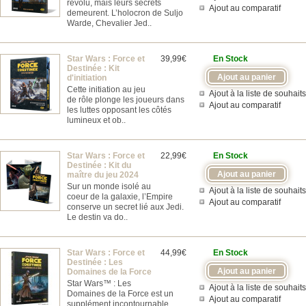
révolu, mais leurs secrets
Ajout au comparatif
demeurent. L’holocron de Suljo
Warde, Chevalier Jed..
Star Wars : Force et
39,99€
En Stock
Destinée : Kit
d'initiation
Cette initiation au jeu
Ajout à la liste de souhaits
de rôle plonge les joueurs dans
Ajout au comparatif
les luttes opposant les côtés
lumineux et ob..
Star Wars : Force et
22,99€
En Stock
Destinée : Kit du
maître du jeu 2024
Sur un monde isolé au
Ajout à la liste de souhaits
coeur de la galaxie, l’Empire
Ajout au comparatif
conserve un secret lié aux Jedi.
Le destin va do..
Star Wars : Force et
44,99€
En Stock
Destinée : Les
Domaines de la Force
Star Wars™ : Les
Ajout à la liste de souhaits
Domaines de la Force est un
Ajout au comparatif
supplément incontournable