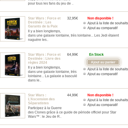
pour tous les fans du jeu de ..
Star Wars : Force et
32,95€
Non disponible !
Destinée : Les
Ajout à la liste de souhaits
Garants de la Paix
Ajout au comparatif
Il y a bien longtemps,
dans une galaxie lointaine, très lointaine... Les Jedi étaient
naguère les..
Star Wars : Force et
64,99€
En Stock
Destinée : Livre des
règles 2024
Il y a bien longtemps,
Ajout à la liste de souhaits
dans une galaxie lointaine, très
Ajout au comparatif
lointaine... La galaxie a basculé
dans le..
Star Wars :
44,99€
Non disponible !
L’Ascension des
Ajout à la liste de souhaits
Séparatistes
Ajout au comparatif
Participez à la Guerre
des Clones grâce à ce guide de période officiel pour Star
Wars™ : le Jeu de R..