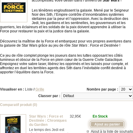
accomplissez votre destin dans l’univers de
Star Wars
!
Les ténèbres engloutissent la galaxie. Mené par le Seigneur
Noir des Sith, l’Empire contrôle d’innombrables systèmes
stellaires par la peur et l’oppression. Avec la destruction des
Jedi, les gardiens et les sentinelles, les gouverneurs et les
guerriers, les éclaireurs et les soldats de la paix doivent apprendre à utiliser la
Force pour restaurer la paix et la justice dans la galaxie.
Découvrez la maîtrise de la Force et embarquez pour vos propres aventures dans
la galaxie de Star Wars grâce au jeu de rôle
Star Wars : Force et Destinée
!
Ce jeu de rôle complet plonge les joueurs dans les luttes opposant les côtés
lumineux et obscur de la Force en plein cœur de la Guerre Civile Galactique.
Empoignez votre sabre laser, libérez les opprimés et les laissés pour compte, et
affrontez en duel les terribles agents des Sith dans l’inévitable conflit destiné à
apporter l’équilibre dans la Force.
Visualiser en :
Liste
/
Grille
Nombre par page :
Classer par :
Comparatif produit (0)
Star Wars : Force et
32,95€
En Stock
Destinée : Chroniques
du Gardien
Le temps des Jedi est
Ajout à la liste de souhaits