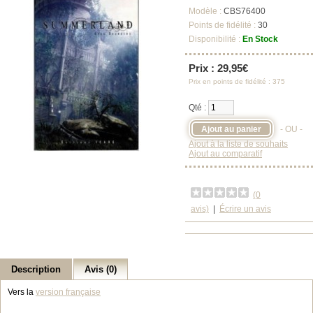
Modèle :
CBS76400
Points de fidélité :
30
Disponibilité :
En Stock
Prix : 29,95€
Prix en points de fidélité : 375
Qté :
- OU -
Ajout à la liste de souhaits
Ajout au comparatif
(0
avis)
|
Écrire un avis
Description
Avis (0)
Vers la
version française