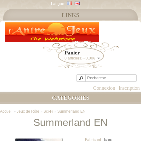
Langue :
LINKS
Panier
0 article(s) - 0,00€
Connexion
|
Inscription
CATEGORIES
Accueil
»
Jeux de Rôle
»
Sci-Fi
»
Summerland EN
Summerland EN
Fabricant :
Icare