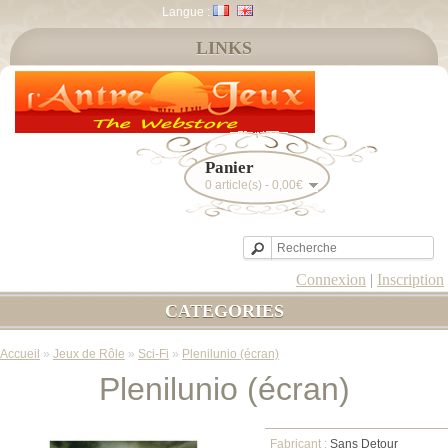
Langue :
LINKS
Panier
0 article(s) - 0,00€
Connexion
|
Inscription
CATEGORIES
Accueil
»
Jeux de Rôle
»
Sci-Fi
»
Plenilunio (écran)
Plenilunio (écran)
Fabricant :
Sans Detour