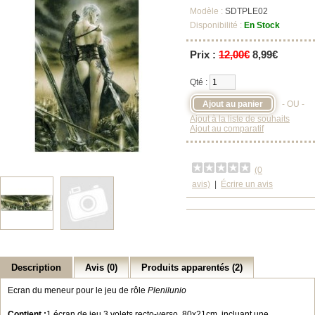
Modèle :
SDTPLE02
Disponibilité :
En Stock
Prix :
12,00€
8,99€
Qté :
- OU -
Ajout à la liste de souhaits
Ajout au comparatif
(0
avis)
|
Écrire un avis
Description
Avis (0)
Produits apparentés (2)
Ecran du meneur pour le jeu de rôle
Plenilunio
Contient :
1 écran de jeu 3 volets recto-verso, 80x21cm, incluant une