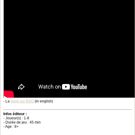
- La
page sur BGG
(in english)
Infos éditeur :
- Joueur(s) : 1-8
- Durée de jeu : 45 min
- Age : 8+