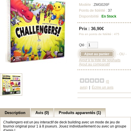
Modèle :
ZMG026F
Points de fidélité :
37
Disponibilité :
En Stock
Prix : 36,90€
Prix en points de fidélité : 475
Qté :
- OU -
Ajout à la liste de souhaits
Ajout au comparatif
(0
avis)
|
Écrire un avis
Description
Avis (0)
Produits apparentés (1)
Challengers
est un jeu interactif de deck building avec un mode de jeu de
tournoi original pour 1 à 8 joueurs. Jouez individuellement ou avec un groupe
d'amis !