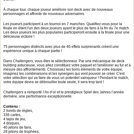
À chaque tour, chaque joueur améliore son deck avec de nouveaux
personnages et affronte de nouveaux adversaires.
Les joueurs participent à un tournoi en 7 manches. Qualifiez-vous pour la
finale en étant l'un des deux joueurs ayant le plus de fans à la fin du 7e match.
Les deux joueurs les plus populaires participeront ensuite à la finale pour une
délicieuse victoire !
75 personnages distincts avec plus de 40 effets surprenants créent une
expérience unique à chaque partie !
Dans
Challengers
, vous êtes le sélectionneur. Par une mécanique de deck
building astucieuse, vous allez constituez votre paquet et l'améliorer au fur et à
mesure des affrontements. Choisissez les bons éléments de votre équipe,
imaginez les combinaisons et les synergies qui vont pouvoir se créer. C'est
votre sélection qui va faire de vous un potentiel vainqueur ! Pendant le match,
votre équipe devra se débrouiller toute seule, il sera trop tard !
Challengers
a remporté l’As d’or et le prestigieux Spiel des Jahres l’année
dernière, une performance exceptionnelle.
Contenu :
2 livrets de règles,
336 cartes,
4 tapis de jeu,
4 disques,
40 jetons de fans,
28 jetons de trophées,