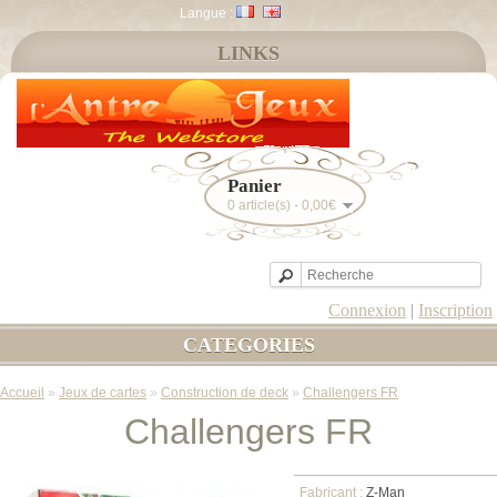
Langue :
LINKS
Panier
0 article(s) - 0,00€
Connexion
|
Inscription
CATEGORIES
Accueil
»
Jeux de cartes
»
Construction de deck
»
Challengers FR
Challengers FR
Fabricant :
Z-Man