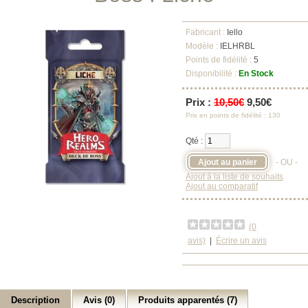
Fabricant :
Iello
Modèle :
IELHRBL
Points de fidélité :
5
Disponibilité :
En Stock
Prix :
10,50€
9,50€
Prix en points de fidélité : 130
Qté :
- OU -
Ajout à la liste de souhaits
Ajout au comparatif
(0
avis)
|
Écrire un avis
Description
Avis (0)
Produits apparentés (7)