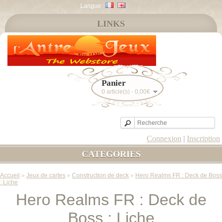
Langue :
LINKS
Panier
0 article(s) - 0,00€
Connexion
|
Inscription
CATEGORIES
Accueil
»
Jeux de cartes
»
Construction de deck
»
Hero Realms FR : Deck de Boss
: Liche
Hero Realms FR : Deck de
Boss : Liche