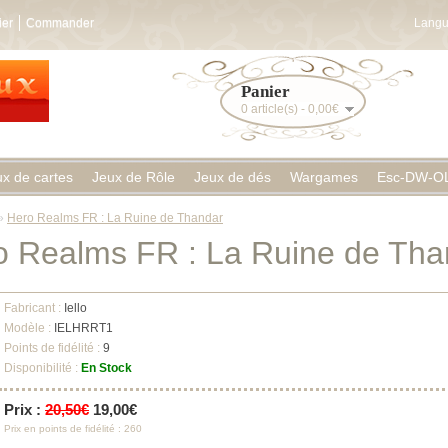
ier
Commander
Langu
Panier
0 article(s) - 0,00€
ux de cartes
Jeux de Rôle
Jeux de dés
Wargames
Esc-DW-O
»
Hero Realms FR : La Ruine de Thandar
o Realms FR : La Ruine de Tha
Fabricant :
Iello
Modèle :
IELHRRT1
Points de fidélité :
9
Disponibilité :
En Stock
Prix :
20,50€
19,00€
Prix en points de fidélité : 260