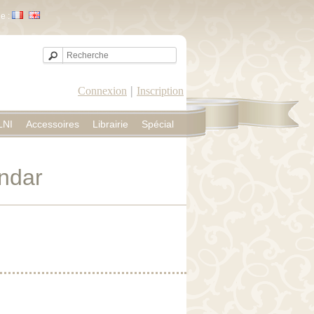
e :
|
Connexion
Inscription
LNI
Accessoires
Librairie
Spécial
ndar