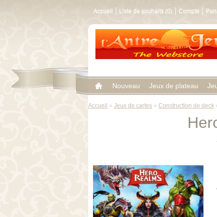
Accueil
Liste de souhaits (0)
Compte
Pan
Nouveau
Jeux de plateau
Je
Accueil
»
Jeux de cartes
»
Construction de deck
Her