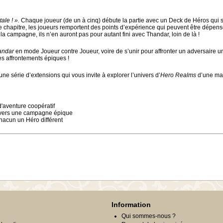
ale ! ».
Chaque joueur (de un à cinq) débute la partie avec un Deck de Héros qui s
e chapitre, les joueurs remportent des points d’expérience qui peuvent être dépen
la campagne, ils n’en auront pas pour autant fini avec Thandar, loin de là !
andar
en mode Joueur contre Joueur, voire de s’unir pour affronter un adversaire 
s affrontements épiques !
une série d’extensions qui vous invite à explorer l’univers d’
Hero Realms
d’une man
'aventure coopératif
ravers une campagne épique
chacun un Héro différent
Information
Qui sommes-nous ?