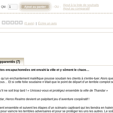
Ajout à la liste de souhaits
Qté :
- OU -
Ajout au comparatif
(0 avis)
|
Écrire un avis
pparentés (7)
tes encapuchonnées ont envahi la ville et y sèment le chaos…
qu’un enchantement maléfique pousse soudain les clients à s'entre-tuer. Alors que
ous… Et si cette folie soudaine n’était que le point de départ d’un terrible complot s
il ne soit trop tard !
« Unissez-vous et protégez ensemble la ville de Thandar »
dar
,
Heros Realms
devient un palpitant jeu d’aventure coopératif !
tent ensemble et suivent les étapes d’un scénario captivant qui les tiendra en hale
pour vaincre les terribles adversaires et pour se protéger les uns les autres. Le sc