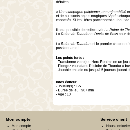
défaites !
« Une campagne palpitante, une rejouabilité tot
et de puissants objets magiques ! Après chaqu
capacités. Si les Héros parviennent au bout de 
Il sera possible de redécouvrir
La Ruine de Th
La Ruine de Thandar
et
Decks de Boss
pour de
La Ruine de Thandar
est le premier chapitre d’
passionnante !
Les points forts :
- Transforme votre jeu Hero Realms en un jeu d
- Plongez vous dans l'histoire de Thandar à t
- Jouable en solo ou jusqu'à 5 joueurs jouant 
Infos éditeur :
- Joueur(s) : 1-5
- Durée de jeu : 90+ min
- Age : 10+
Mon compte
Service client
Mon compte
Nous contacter