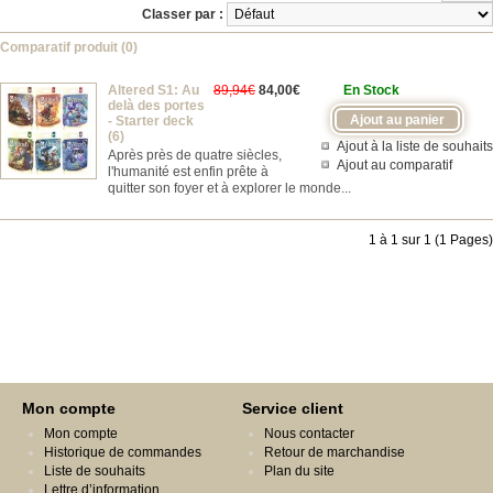
Classer par :
Comparatif produit (0)
Altered S1: Au
89,94€
84,00€
En Stock
delà des portes
- Starter deck
(6)
Ajout à la liste de souhaits
Après près de quatre siècles,
Ajout au comparatif
l'humanité est enfin prête à
quitter son foyer et à explorer le monde...
1 à 1 sur 1 (1 Pages)
Mon compte
Service client
Mon compte
Nous contacter
Historique de commandes
Retour de marchandise
Liste de souhaits
Plan du site
Lettre d’information