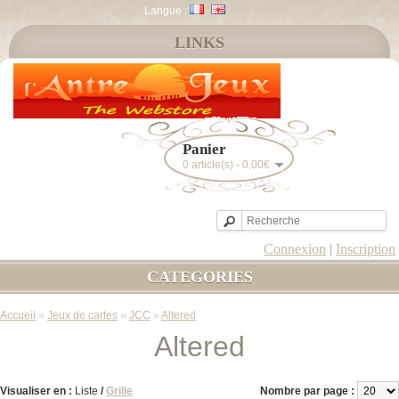
Langue :
LINKS
Panier
0 article(s) - 0,00€
Connexion
|
Inscription
CATEGORIES
Accueil
»
Jeux de cartes
»
JCC
»
Altered
Altered
Visualiser en :
Liste
/
Grille
Nombre par page :