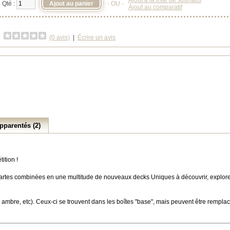
Ajout à la liste de souhaits
Qté :
- OU -
Ajout au comparatif
(0 avis)
|
Écrire un avis
pparentés (2)
ition !
artes combinées en une multitude de nouveaux decks Uniques à découvrir, explorer 
 ambre, etc). Ceux-ci se trouvent dans les boîtes "base", mais peuvent être remplac