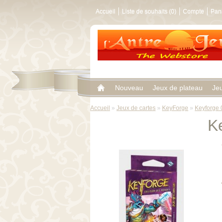
Accueil
Liste de souhaits (0)
Compte
Pan
Nouveau
Jeux de plateau
Je
Accueil
»
Jeux de cartes
»
KeyForge
»
Keyforge 
K