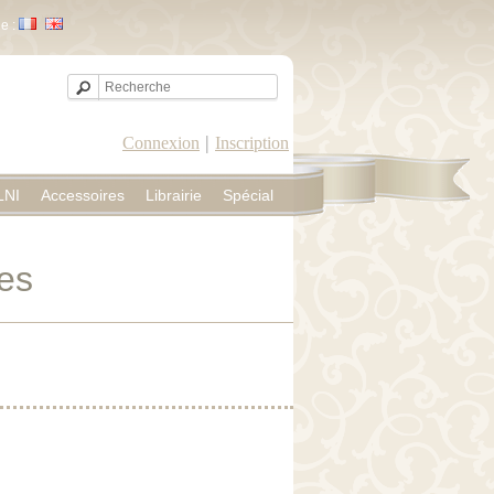
e :
|
Connexion
Inscription
LNI
Accessoires
Librairie
Spécial
es