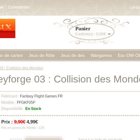
ier
Commander
Langu
Panier
0 article(s) - 0,00€
ux de cartes
Jeux de Rôle
Jeux de dés
Wargames
Esc-DW-O
03 : Collision des Mondes
eyforge 03 : Collision des Mond
Fabricant :
Fantasy Flight Games FR
Modèle :
FFGKF05F
Disponibilité :
En Stock
Prix :
9,90€
4,99€
Prix en points de fidélité : 125