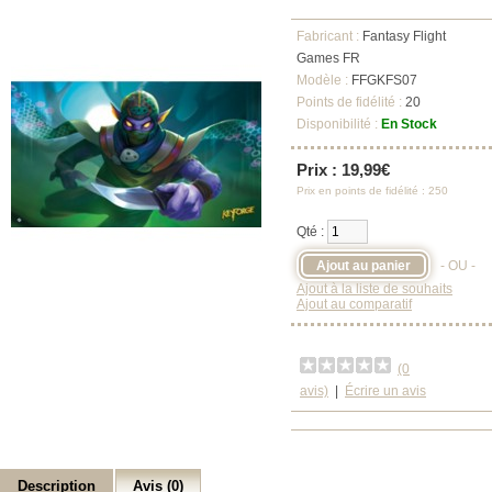
Fabricant :
Fantasy Flight
Games FR
Modèle :
FFGKFS07
Points de fidélité :
20
Disponibilité :
En Stock
Prix : 19,99€
Prix en points de fidélité : 250
Qté :
- OU -
Ajout à la liste de souhaits
Ajout au comparatif
(0
avis)
|
Écrire un avis
Description
Avis (0)