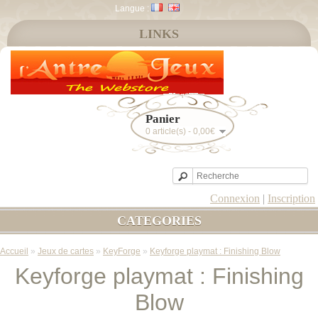
Langue :
LINKS
Panier
0 article(s) - 0,00€
Connexion
|
Inscription
CATEGORIES
Accueil
»
Jeux de cartes
»
KeyForge
»
Keyforge playmat : Finishing Blow
Keyforge playmat : Finishing
Blow