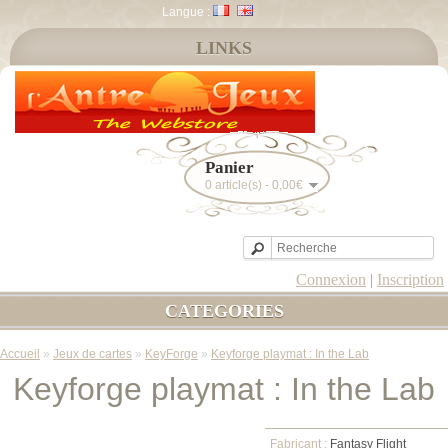
Langue :
LINKS
Panier
0 article(s) - 0,00€
Connexion
|
Inscription
CATEGORIES
Accueil
»
Jeux de cartes
»
KeyForge
»
Keyforge playmat : In the Lab
Keyforge playmat : In the Lab
Fabricant :
Fantasy Flight