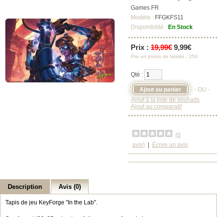
Games FR
Modèle :
FFGKFS11
Disponibilité :
En Stock
Prix :
19,99€
9,99€
Prix en points de fidélité : 250
Qté :
- OU -
Ajout à la liste de souhaits
Ajout au comparatif
(0
avis)
|
Écrire un avis
Description
Avis (0)
Tapis de jeu KeyForge "In the Lab".