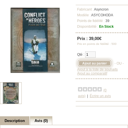
Fabricant :
Asyncron
Modèle :
ASYCOHODA
Points de fidélité :
39
Disponibilité :
En Stock
Prix : 39,00€
Prix en points de fidélité : 500
Qté :
- OU -
Ajout à la liste de souhaits
Ajout au comparatif
(0
avis)
|
Écrire un avis
Description
Avis (0)