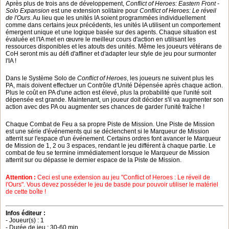
Après plus de trois ans de développement,
Conflict of Heroes: Eastern Front -
Solo Expansion
est une extension solitaire pour
Conflict of Heroes: Le réveil
de l'Ours
. Au lieu que les unités IA soient programmées individuellement
comme dans certains jeux précédents, les unités IA utilisent un comportement
émergent unique et une logique basée sur des agents. Chaque situation est
évaluée et l'IA met en œuvre le meilleur cours d'action en utilisant les
ressources disponibles et les atouts des unités. Même les joueurs vétérans de
CoH seront mis au défi d'affiner et d'adapter leur style de jeu pour surmonter
l'IA !
Dans le Système Solo de
Conflict of Heroes
, les joueurs ne suivent plus les
PA, mais doivent effectuer un Contrôle d'Unité Dépensée après chaque action.
Plus le coût en PA d'une action est élevé, plus la probabilité que l'unité soit
dépensée est grande. Maintenant, un joueur doit décider s'il va augmenter son
action avec des PA ou augmenter ses chances de garder l'unité fraîche !
Chaque Combat de Feu a sa propre Piste de Mission. Une Piste de Mission
est une série d'événements qui se déclenchent si le Marqueur de Mission
atterrit sur l'espace d'un événement. Certains ordres font avancer le Marqueur
de Mission de 1, 2 ou 3 espaces, rendant le jeu différent à chaque partie. Le
combat de feu se termine immédiatement lorsque le Marqueur de Mission
atterrit sur ou dépasse le dernier espace de la Piste de Mission.
Attention :
Ceci est une extension au jeu "Conflict of Heroes : Le réveil de
l'Ours". Vous devez posséder le jeu de basde pour pouvoir utiliser le matériel
de cette boîte !
Infos éditeur :
- Joueur(s) : 1
- Durée de jeu : 30-60 min