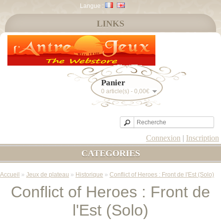
Langue :
LINKS
Panier
0 article(s) - 0,00€
Connexion
|
Inscription
CATEGORIES
Accueil
»
Jeux de plateau
»
Historique
»
Conflict of Heroes : Front de l'Est (Solo)
Conflict of Heroes : Front de
l'Est (Solo)