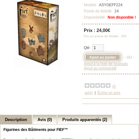
Modèle :
ASYGEFF224
Points de fidélité :
24
Disponibilité :
Non disponible !
Prix : 24,00€
Prix en points de fidélité : 300
Qté :
- OU -
Ajout à la liste de souhaits
Ajout au comparatif
(0
avis)
|
Écrire un avis
Description
Avis (0)
Produits apparentés (2)
Figurines des Bâtiments pour FIEF™