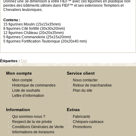
Donnez une 3e dimension à votre FIEF™ avec ces figurines en plastique non
peintes des bâtiments utilisés dans FIEF™ et ses extensions Templiers et
Chevaliers teutoniques.
Contenu :
15 figurines Moulin (15x15x35mm)
8 figurines Cité fortifié (30x30x20mm)
12 figurines Château (20x20x35mm)
5 figurines Commanderie (25x15x20mm)
5 figurines Fortification Teutonique (20x20x40 mm)
Étiquettes :
Fief
Mon compte
Service client
Mon compte
Nous contacter
Historique de commandes
Retour de marchandise
Liste de souhaits
Plan du site
Lettre d’information
Information
Extras
Qui sommes-nous ?
Fabricants
Respect de la vie privée
Chèques-cadeaux
Conditions Générales de Vente
Promotions
Informations de livraisons