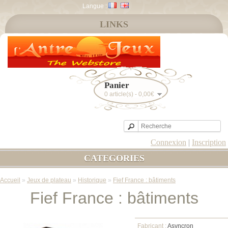
Langue :
LINKS
Panier
0 article(s) - 0,00€
Connexion
|
Inscription
CATEGORIES
Accueil
»
Jeux de plateau
»
Historique
»
Fief France : bâtiments
Fief France : bâtiments
Fabricant :
Asyncron