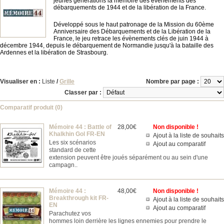
jeunes générations la mémoire des évènements des
débarquements de 1944 et de la libération de la France.
Développé sous le haut patronage de la Mission du 60ème
Anniversaire des Débarquements et de la Libération de la
France, le jeu retrace les évènements clés de juin 1944 à
décembre 1944, depuis le débarquement de Normandie jusqu'à la bataille des
Ardennes et la libération de Strasbourg.
Visualiser en :
Liste
/
Grille
Nombre par page :
Classer par :
Comparatif produit (0)
Mémoire 44 : Battle of
28,00€
Non disponible !
Khalkhin Gol FR-EN
Ajout à la liste de souhaits
Les six scénarios
Ajout au comparatif
standard de cette
extension peuvent être joués séparément ou au sein d'une
campagn..
Mémoire 44 :
48,00€
Non disponible !
Breakthrough kit FR-
Ajout à la liste de souhaits
EN
Ajout au comparatif
Parachutez vos
hommes loin derrière les lignes ennemies pour prendre le