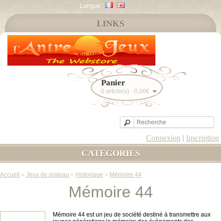
Langue :
LINKS
Panier
0 article(s) - 0,00€
Connexion
|
Inscription
CATEGORIES
Accueil
»
Jeux de plateau
»
Historique
»
Mémoire 44
Mémoire 44
Mémoire 44 est un jeu de société destiné à transmettre aux