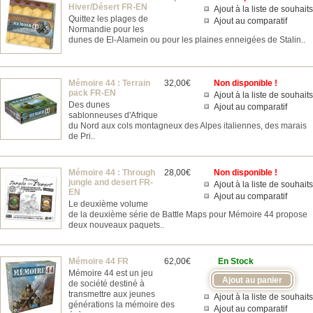
Hiver/Désert FR-EN
Ajout à la liste de souhaits
Quittez les plages de
Ajout au comparatif
Normandie pour les
dunes de El-Alamein ou pour les plaines enneigées de Stalin..
Mémoire 44 : Terrain
32,00€
Non disponible !
pack FR-EN
Ajout à la liste de souhaits
Des dunes
Ajout au comparatif
sablonneuses d'Afrique
du Nord aux cols montagneux des Alpes italiennes, des marais
de Pri..
Mémoire 44 : Through
28,00€
Non disponible !
jungle and desert FR-
Ajout à la liste de souhaits
EN
Ajout au comparatif
Le deuxième volume
de la deuxième série de Battle Maps pour Mémoire 44 propose
deux nouveaux paquets..
Mémoire 44 FR
62,00€
En Stock
Mémoire 44 est un jeu
de société destiné à
transmettre aux jeunes
Ajout à la liste de souhaits
générations la mémoire des
Ajout au comparatif