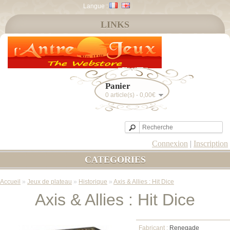
Langue :
LINKS
Panier
0 article(s) - 0,00€
Connexion
|
Inscription
CATEGORIES
Accueil
»
Jeux de plateau
»
Historique
»
Axis & Allies : Hit Dice
Axis & Allies : Hit Dice
Fabricant :
Renegade