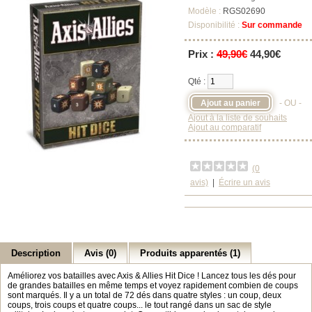
Modèle :
RGS02690
Disponibilité :
Sur commande
Prix :
49,90€
44,90€
Qté :
- OU -
Ajout à la liste de souhaits
Ajout au comparatif
(0
avis)
|
Écrire un avis
Description
Avis (0)
Produits apparentés (1)
Améliorez vos batailles avec Axis & Allies Hit Dice ! Lancez tous les dés pour
de grandes batailles en même temps et voyez rapidement combien de coups
sont marqués. Il y a un total de 72 dés dans quatre styles : un coup, deux
coups, trois coups et quatre coups... le tout rangé dans un sac de style