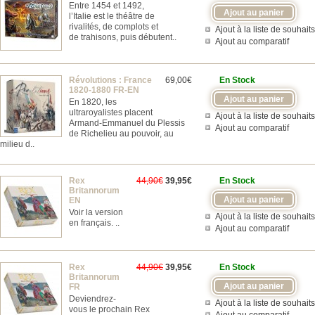
Entre 1454 et 1492,
l’Italie est le théâtre de
rivalités, de complots et
Ajout à la liste de souhaits
de trahisons, puis débutent..
Ajout au comparatif
Révolutions : France
69,00€
En Stock
1820-1880 FR-EN
En 1820, les
ultraroyalistes placent
Ajout à la liste de souhaits
Armand-Emmanuel du Plessis
Ajout au comparatif
de Richelieu au pouvoir, au
milieu d..
Rex
44,90€
39,95€
En Stock
Britannorum
EN
Voir la version
Ajout à la liste de souhaits
en français. ..
Ajout au comparatif
Rex
44,90€
39,95€
En Stock
Britannorum
FR
Deviendrez-
Ajout à la liste de souhaits
vous le prochain Rex