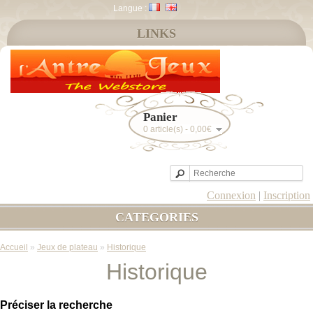
Langue :
LINKS
Panier
0 article(s) - 0,00€
Connexion
|
Inscription
CATEGORIES
Accueil
»
Jeux de plateau
»
Historique
Historique
Préciser la recherche