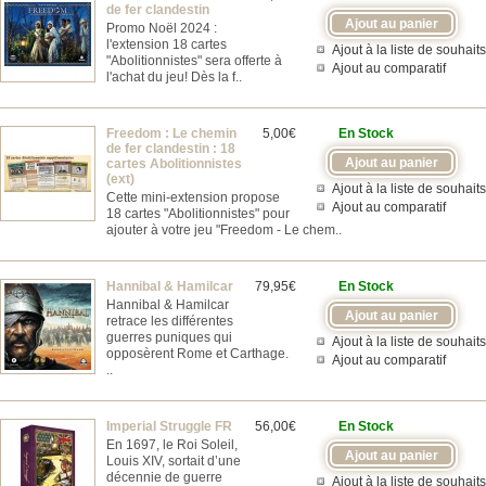
de fer clandestin
Promo Noël 2024 :
l'extension 18 cartes
Ajout à la liste de souhaits
"Abolitionnistes" sera offerte à
Ajout au comparatif
l'achat du jeu! Dès la f..
Freedom : Le chemin
5,00€
En Stock
de fer clandestin : 18
cartes Abolitionnistes
(ext)
Ajout à la liste de souhaits
Cette mini-extension propose
Ajout au comparatif
18 cartes "Abolitionnistes" pour
ajouter à votre jeu "Freedom - Le chem..
Hannibal & Hamilcar
79,95€
En Stock
Hannibal & Hamilcar
retrace les différentes
guerres puniques qui
Ajout à la liste de souhaits
opposèrent Rome et Carthage.
Ajout au comparatif
..
Imperial Struggle FR
56,00€
En Stock
En 1697, le Roi Soleil,
Louis XIV, sortait d’une
décennie de guerre
Ajout à la liste de souhaits