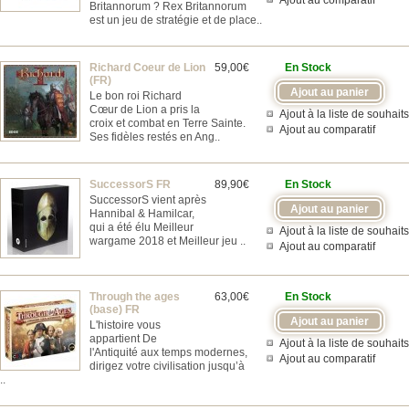
Ajout au comparatif
Britannorum ? Rex Britannorum
est un jeu de stratégie et de place..
Richard Coeur de Lion
59,00€
En Stock
(FR)
Le bon roi Richard
Cœur de Lion a pris la
Ajout à la liste de souhaits
croix et combat en Terre Sainte.
Ajout au comparatif
Ses fidèles restés en Ang..
SuccessorS FR
89,90€
En Stock
SuccessorS vient après
Hannibal & Hamilcar,
qui a été élu Meilleur
Ajout à la liste de souhaits
wargame 2018 et Meilleur jeu ..
Ajout au comparatif
Through the ages
63,00€
En Stock
(base) FR
L'histoire vous
appartient De
Ajout à la liste de souhaits
l'Antiquité aux temps modernes,
Ajout au comparatif
dirigez votre civilisation jusqu’à
..