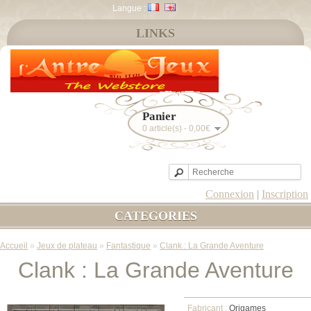
Langue :
LINKS
Panier
0 article(s) - 0,00€
Connexion
|
Inscription
CATEGORIES
Accueil
»
Jeux de plateau
»
Fantastique
»
Clank : La Grande Aventure
Clank : La Grande Aventure
Fabricant :
Origames