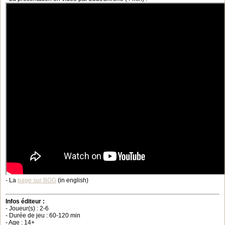
- La
page sur BGG
(in english)
Infos éditeur :
- Joueur(s) : 2-6
- Durée de jeu : 60-120 min
- Age : 14+