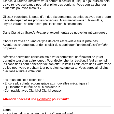
Clank! La Grande Aventure
vous permet d’accueillir jusqu’à 6 joueurs au sein
de votre joyeuse bande pour aller piller des donjons ! Vous voulez changer
d’identité pour vos méfaits ?
Glissez-vous dans la peau d’un des six personnages uniques avec son propre
deck de départ et ses propres capacités ! Mais méfiez-vous : Hexavultus,
l’hydre vorace, ne renoncera pas facilement à ses trésors…
Dans
Clank! La Grande Aventure
, expérimentez de nouvelles mécaniques :
Choix à l’
arrivée
: quand ce type de carte est révéléle sur la piste des
Aventures, chaque joueur doit choisir de s’appliquer l’un des effets d’
arrivée
proposés.
Réaction
: certaines cartes en main vous permettent dorénavant de jouer
durant le tour d’un autre joueur. Pour déclencher la
réaction
, il faut en remplir
les conditions pour bénéficier de son effet. Installez cette carte dans votre zone
de jeu pour votre prochain tour puis piochez une carte. Vous aurez ainsi plus
d’actions à faire à votre tour.
Les "plus" de cette extension :
- Encore plus d’interactions grâce aux nouvelles mécaniques !
- Qui incarnera le rôle de M. Moustache ?
- Compatible avec Clank! et Clank! Legacy
Attention : ceci est une
extension
pour
Clank!
Liens :
- La présentation en vidéo par
LudoChrono
(4 min) :