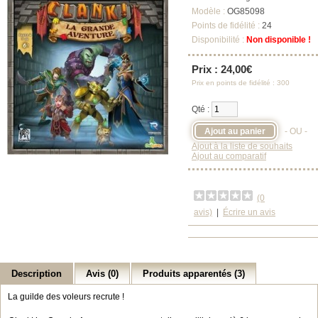
Modèle :
OG85098
Points de fidélité :
24
Disponibilité :
Non disponible !
Prix : 24,00€
Prix en points de fidélité : 300
Qté :
- OU -
Ajout à la liste de souhaits
Ajout au comparatif
(0
avis)
|
Écrire un avis
Description
Avis (0)
Produits apparentés (3)
La guilde des voleurs recrute !