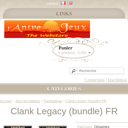
Langue :
LINKS
Panier
0 article(s) - 0,00€
Connexion
|
Inscription
CATEGORIES
Accueil
»
Jeux de plateau
»
Fantastique
»
Clank Legacy (bundle) FR
Clank Legacy (bundle) FR
Fabricant :
Origames