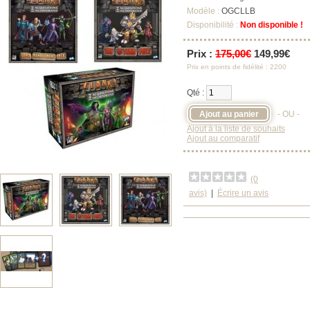
Modèle :
OGCLLB
Disponibilité :
Non disponible !
Prix :
175,00€
149,99€
Prix en points de fidélité : 2200
Qté :
- OU -
Ajout à la liste de souhaits
Ajout au comparatif
(0
avis)
|
Écrire un avis