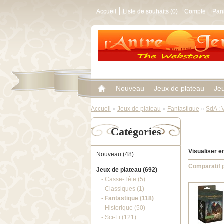
Accueil
Liste de souhaits (0)
Compte
Pan
Nouveau
Jeux de plateau
Je
Accueil
»
Jeux de plateau
»
Fantastique
»
SdA : 
Catégories
Visualiser en
Nouveau (48)
Comparatif p
Jeux de plateau (692)
- Casse-Tête (5)
- Classiques (1)
- Fantastique (118)
- Historique (50)
- Sci-Fi (121)