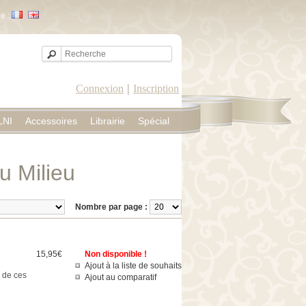
e :
|
Connexion
Inscription
LNI
Accessoires
Librairie
Spécial
u Milieu
Nombre par page :
15,95€
Non disponible !
Ajout à la liste de souhaits
 de ces
Ajout au comparatif