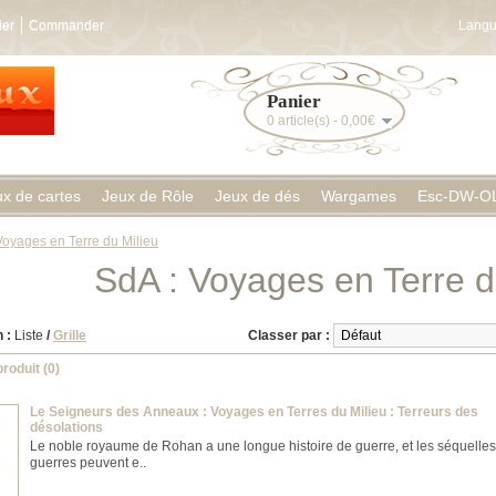
ier
Commander
Langu
Panier
0 article(s) - 0,00€
ux de cartes
Jeux de Rôle
Jeux de dés
Wargames
Esc-DW-O
Voyages en Terre du Milieu
SdA : Voyages en Terre d
 :
Liste
/
Grille
Classer par :
roduit (0)
Le Seigneurs des Anneaux : Voyages en Terres du Milieu : Terreurs des
désolations
Le noble royaume de Rohan a une longue histoire de guerre, et les séquelles
guerres peuvent e..