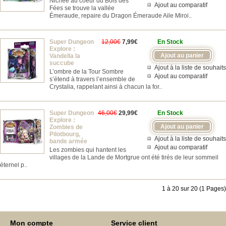
Nichée au coeur du Bois des
Ajout au comparatif
Fées se trouve la vallée
Émeraude, repaire du Dragon Émeraude Aile Miroi..
Super Dungeon
12,00€
7,99€
En Stock
Explore :
Vandella la
succube
Ajout à la liste de souhaits
L’ombre de la Tour Sombre
Ajout au comparatif
s’étend à travers l’ensemble de
Crystalia, rappelant ainsi à chacun la for..
Super Dungeon
46,00€
29,99€
En Stock
Explore :
Zombies de
Pilotbourg,
Ajout à la liste de souhaits
bande armée
Ajout au comparatif
Les zombies qui hantent les
villages de la Lande de Mortgrue ont été tirés de leur sommeil
éternel p..
1 à 20 sur 20 (1 Pages)
Mon compte
Service client