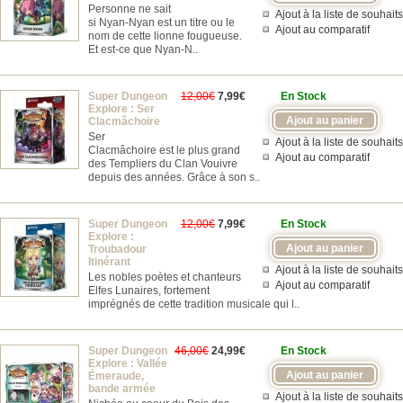
Personne ne sait
Ajout à la liste de souhaits
si Nyan-Nyan est un titre ou le
Ajout au comparatif
nom de cette lionne fougueuse.
Et est-ce que Nyan-N..
Super Dungeon
12,00€
7,99€
En Stock
Explore : Ser
Clacmâchoire
Ser
Ajout à la liste de souhaits
Clacmâchoire est le plus grand
Ajout au comparatif
des Templiers du Clan Vouivre
depuis des années. Grâce à son s..
Super Dungeon
12,00€
7,99€
En Stock
Explore :
Troubadour
Itinérant
Ajout à la liste de souhaits
Les nobles poètes et chanteurs
Ajout au comparatif
Elfes Lunaires, fortement
imprégnés de cette tradition musicale qui l..
Super Dungeon
46,00€
24,99€
En Stock
Explore : Vallée
Émeraude,
bande armée
Ajout à la liste de souhaits