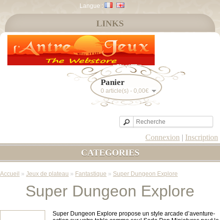
Langue :
LINKS
Panier
0 article(s) - 0,00€
Connexion
|
Inscription
CATEGORIES
Accueil
»
Jeux de plateau
»
Fantastique
»
Super Dungeon Explore
Super Dungeon Explore
Super Dungeon Explore propose un style arcade d’aventure-