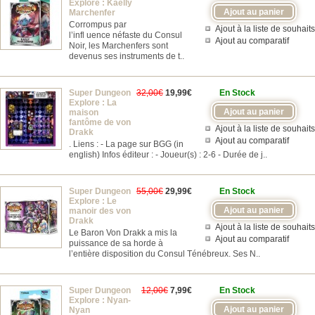
Explore : Kaelly
Marchenfer
Corrompus par
Ajout à la liste de souhaits
l’infl uence néfaste du Consul
Ajout au comparatif
Noir, les Marchenfers sont
devenus ses instruments de t..
Super Dungeon
32,00€
19,99€
En Stock
Explore : La
maison
fantôme de von
Ajout à la liste de souhaits
Drakk
Ajout au comparatif
. Liens : - La page sur BGG (in
english) Infos éditeur : - Joueur(s) : 2-6 - Durée de j..
Super Dungeon
55,00€
29,99€
En Stock
Explore : Le
manoir des von
Drakk
Ajout à la liste de souhaits
Le Baron Von Drakk a mis la
Ajout au comparatif
puissance de sa horde à
l’entière disposition du Consul Ténébreux. Ses N..
Super Dungeon
12,00€
7,99€
En Stock
Explore : Nyan-
Nyan