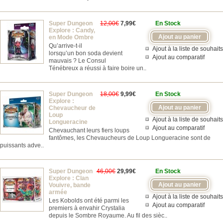
Super Dungeon
12,00€
7,99€
En Stock
Explore : Candy,
en Mode Ombre
Qu’arrive-t-il
Ajout à la liste de souhaits
lorsqu’un bon soda devient
Ajout au comparatif
mauvais ? Le Consul
Ténébreux a réussi à faire boire un..
Super Dungeon
18,00€
9,99€
En Stock
Explore :
Chevaucheur de
Loup
Ajout à la liste de souhaits
Longueracine
Ajout au comparatif
Chevauchant leurs fiers loups
fantômes, les Chevaucheurs de Loup Longueracine sont de
puissants adve..
Super Dungeon
46,00€
29,99€
En Stock
Explore : Clan
Vouivre, bande
armée
Ajout à la liste de souhaits
Les Kobolds ont été parmi les
Ajout au comparatif
premiers à envahir Crystalia
depuis le Sombre Royaume. Au fil des sièc..