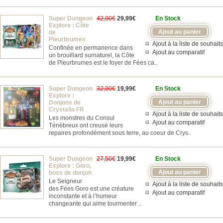
Super Dungeon
42,00€
29,99€
En Stock
Explore : Côte
de
Pleurbrumes
Ajout à la liste de souhaits
Confinée en permanence dans
Ajout au comparatif
un brouillard surnaturel, la Côte
de Pleurbrumes est le foyer de Fées ca..
Super Dungeon
32,00€
19,99€
En Stock
Explore :
Donjons de
Crystalia FR
Ajout à la liste de souhaits
Les monstres du Consul
Ajout au comparatif
Ténébreux ont creusé leurs
repaires profondément sous terre, au coeur de Crys..
Super Dungeon
27,50€
19,99€
En Stock
Explore : Goro,
boss de donjon
Le Seigneur
Ajout à la liste de souhaits
des Fées Goro est une créature
Ajout au comparatif
inconstante et à l’humeur
changeante qui aime tourmenter ..