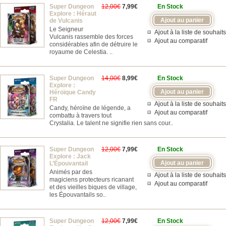
Super Dungeon
12,00€
7,99€
En Stock
Explore : Héraut
de Vulcanis
Le Seigneur
Ajout à la liste de souhaits
Vulcanis rassemble des forces
Ajout au comparatif
considérables afin de détruire le
royaume de Celestia. ..
Super Dungeon
14,00€
8,99€
En Stock
Explore :
Héroïque Candy
FR
Ajout à la liste de souhaits
Candy, héroïne de légende, a
Ajout au comparatif
combattu à travers tout
Crystalia. Le talent ne signifie rien sans cour..
Super Dungeon
12,00€
7,99€
En Stock
Explore : Jack
L’Épouvantail
Animés par des
Ajout à la liste de souhaits
magiciens protecteurs ricanant
Ajout au comparatif
et des vieilles biques de village,
les Épouvantails so..
Super Dungeon
12,00€
7,99€
En Stock