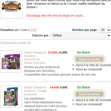
action sur votre table comme seul Soda Pop Miniatures peut le
faire ! Incarnez un héros ou le Consul, maître maléfique du
donjon !
Encodage des refs encore dispo en cours...
Visualiser en :
Liste
/
Grille
Nombre par page :
Classer par :
Comparatif produit (0)
Super Dungeon
27,50€
14,99€
En Stock
Explore :
Béatrice la
Reine Sorcière
Ajout à la liste de souhaits
Nichée au plus profond du
Ajout au comparatif
Bosquet des Sorcières,
l’assemblée des sorcières glousse autour de ses cha..
Super Dungeon
14,00€
9,99€
En Stock
Explore : Candy
Kunoichi
Les mystérieux
Ajout à la liste de souhaits
clans Ninja établissent leurs
Ajout au comparatif
repaires dans les coins les plus
reculés des royaumes d..