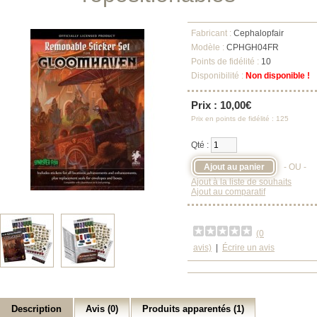
Fabricant :
Cephalopfair
Modèle :
CPHGH04FR
Points de fidélité :
10
Disponibilité :
Non disponible !
Prix : 10,00€
Prix en points de fidélité : 125
Qté :
- OU -
Ajout à la liste de souhaits
Ajout au comparatif
(0
avis)
|
Écrire un avis
Description
Avis (0)
Produits apparentés (1)