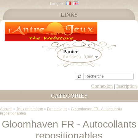
Langue :
LINKS
Panier
0 article(s) - 0,00€
Connexion
|
Inscription
CATEGORIES
Accueil
»
Jeux de plateau
»
Fantastique
»
Gloomhaven FR - Autocollants
repositionables
Gloomhaven FR - Autocollants
repositionables