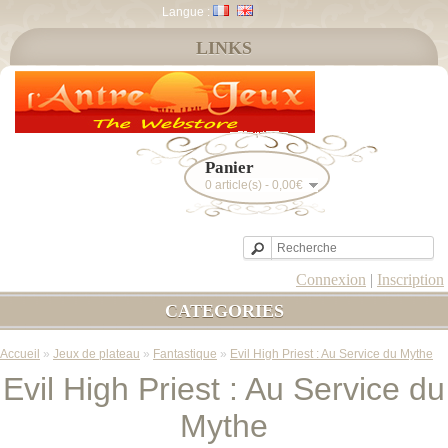
Langue :
LINKS
Panier
0 article(s) - 0,00€
Connexion
|
Inscription
CATEGORIES
Accueil
»
Jeux de plateau
»
Fantastique
»
Evil High Priest : Au Service du Mythe
Evil High Priest : Au Service du
Mythe