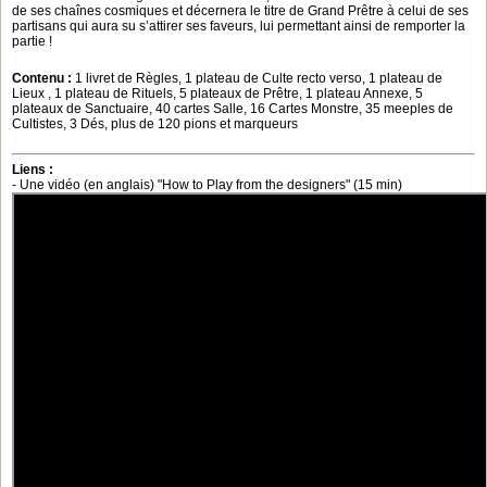
de ses chaînes cosmiques et décernera le titre de Grand Prêtre à celui de ses
partisans qui aura su s’attirer ses faveurs, lui permettant ainsi de remporter la
partie !
Contenu :
1 livret de Règles, 1 plateau de Culte recto verso, 1 plateau de
Lieux , 1 plateau de Rituels, 5 plateaux de Prêtre, 1 plateau Annexe, 5
plateaux de Sanctuaire, 40 cartes Salle, 16 Cartes Monstre, 35 meeples de
Cultistes, 3 Dés, plus de 120 pions et marqueurs
Liens :
- Une vidéo (en anglais) "How to Play from the designers" (15 min)