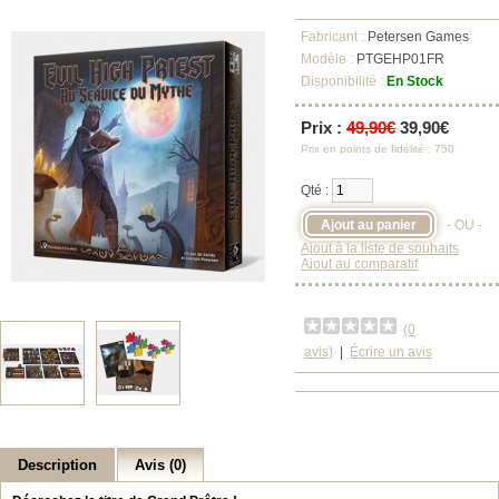
Fabricant :
Petersen Games
Modèle :
PTGEHP01FR
Disponibilité :
En Stock
Prix :
49,90€
39,90€
Prix en points de fidélité : 750
Qté :
- OU -
Ajout à la liste de souhaits
Ajout au comparatif
(0
avis)
|
Écrire un avis
Description
Avis (0)