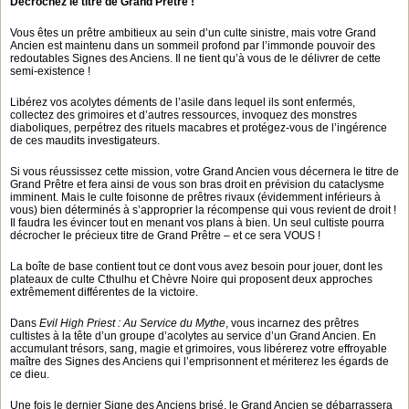
Décrochez le titre de Grand Prêtre !
Vous êtes un prêtre ambitieux au sein d’un culte sinistre, mais votre Grand
Ancien est maintenu dans un sommeil profond par l’immonde pouvoir des
redoutables Signes des Anciens. Il ne tient qu’à vous de le délivrer de cette
semi-existence !
Libérez vos acolytes déments de l’asile dans lequel ils sont enfermés,
collectez des grimoires et d’autres ressources, invoquez des monstres
diaboliques, perpétrez des rituels macabres et protégez-vous de l’ingérence
de ces maudits investigateurs.
Si vous réussissez cette mission, votre Grand Ancien vous décernera le titre de
Grand Prêtre et fera ainsi de vous son bras droit en prévision du cataclysme
imminent. Mais le culte foisonne de prêtres rivaux (évidemment inférieurs à
vous) bien déterminés à s’approprier la récompense qui vous revient de droit !
Il faudra les évincer tout en menant vos plans à bien. Un seul cultiste pourra
décrocher le précieux titre de Grand Prêtre – et ce sera VOUS !
La boîte de base contient tout ce dont vous avez besoin pour jouer, dont les
plateaux de culte Cthulhu et Chèvre Noire qui proposent deux approches
extrêmement différentes de la victoire.
Dans
Evil High Priest : Au Service du Mythe
, vous incarnez des prêtres
cultistes à la tête d’un groupe d’acolytes au service d’un Grand Ancien. En
accumulant trésors, sang, magie et grimoires, vous libérerez votre effroyable
maître des Signes des Anciens qui l’emprisonnent et mériterez les égards de
ce dieu.
Une fois le dernier Signe des Anciens brisé, le Grand Ancien se débarrassera