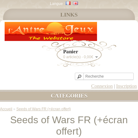
Langue :
LINKS
Panier
0 article(s) - 0,00€
Connexion
|
Inscription
CATEGORIES
Accueil
»
Seeds of Wars FR (+écran offert)
Seeds of Wars FR (+écran
offert)