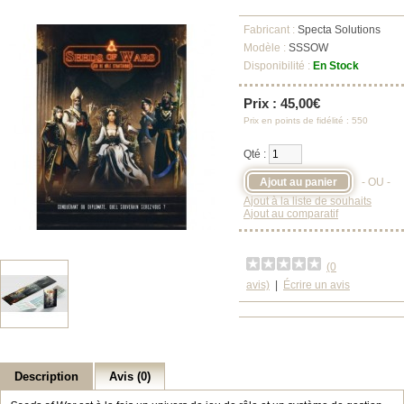
Fabricant :
Specta Solutions
Modèle :
SSSOW
Disponibilité :
En Stock
Prix : 45,00€
Prix en points de fidélité : 550
Qté :
- OU -
Ajout à la liste de souhaits
Ajout au comparatif
(0
avis)
|
Écrire un avis
Description
Avis (0)