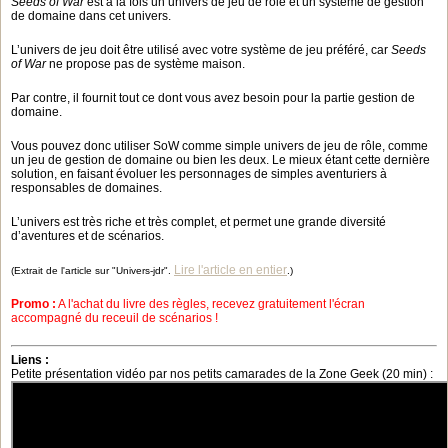
Seeds of War
est à la fois un univers de jeu de rôle et un système de gestion
de domaine dans cet univers.
L’univers de jeu doit être utilisé avec votre système de jeu préféré, car
Seeds
of War
ne propose pas de système maison.
Par contre, il fournit tout ce dont vous avez besoin pour la partie gestion de
domaine.
Vous pouvez donc utiliser SoW comme simple univers de jeu de rôle, comme
un jeu de gestion de domaine ou bien les deux. Le mieux étant cette dernière
solution, en faisant évoluer les personnages de simples aventuriers à
responsables de domaines.
L’univers est très riche et très complet, et permet une grande diversité
d’aventures et de scénarios.
Lire l'article en entier
(Extrait de l'article sur "Univers-jdr".
.)
Promo :
A l'achat du livre des règles, recevez gratuitement l'écran
accompagné du receuil de scénarios !
Liens :
Petite présentation vidéo par nos petits camarades de la Zone Geek (20 min) :