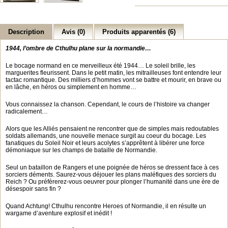
Description
Avis (0)
Produits apparentés (6)
1944, l’ombre de Cthulhu plane sur la normandie…
Le bocage normand en ce merveilleux été 1944… Le soleil brille, les
marguerites fleurissent. Dans le petit matin, les mitrailleuses font entendre leur
tactac romantique. Des milliers d’hommes vont se battre et mourir, en brave ou
en lâche, en héros ou simplement en homme…
Vous connaissez la chanson. Cependant, le cours de l’histoire va changer
radicalement…
Alors que les Alliés pensaient ne rencontrer que de simples mais redoutables
soldats allemands, une nouvelle menace surgit au coeur du bocage. Les
fanatiques du Soleil Noir et leurs acolytes s’apprêtent à libérer une force
démoniaque sur les champs de bataille de Normandie.
Seul un bataillon de Rangers et une poignée de héros se dressent face à ces
sorciers déments. Saurez-vous déjouer les plans maléfiques des sorciers du
Reich ? Ou préfèrerez-vous oeuvrer pour plonger l’humanité dans une ère de
désespoir sans fin ?
Quand Achtung! Cthulhu rencontre Heroes of Normandie, il en résulte un
wargame d’aventure explosif et inédit !