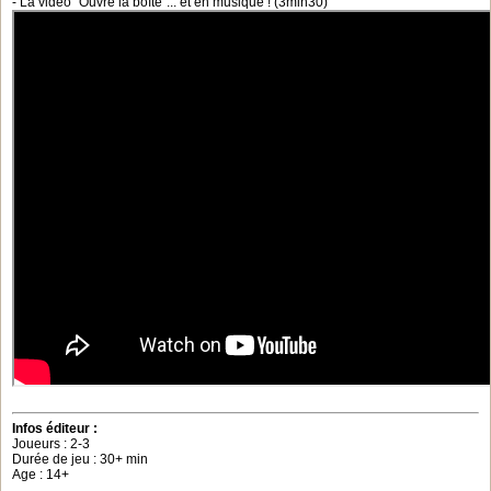
- La vidéo "Ouvre la boîte"... et en musique ! (3min30)
Infos éditeur :
Joueurs : 2-3
Durée de jeu : 30+ min
Age : 14+