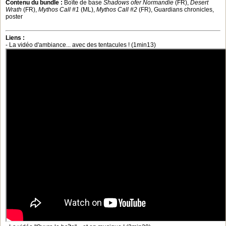
Contenu du bundle :
Boîte de base
Shadows ofer Normandie
(FR),
Desert
Wrath
(FR),
Mythos Call #1
(ML),
Mythos Call #2
(FR), Guardians chronicles,
poster
Liens :
- La vidéo d'ambiance... avec des tentacules ! (1min13)