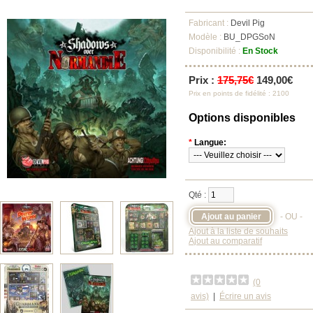
Fabricant :
Devil Pig
Modèle :
BU_DPGSoN
Disponibilité :
En Stock
Prix :
175,75€
149,00€
Prix en points de fidélité : 2100
Options disponibles
*
Langue:
Qté :
- OU -
Ajout à la liste de souhaits
Ajout au comparatif
(0
avis)
|
Écrire un avis