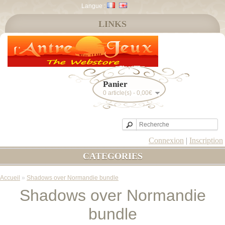
Langue :
LINKS
Panier
0 article(s) - 0,00€
Connexion
|
Inscription
CATEGORIES
Accueil
»
Shadows over Normandie bundle
Shadows over Normandie
bundle