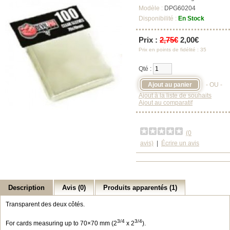
Modèle :
DPG60204
Disponibilité :
En Stock
Prix :
2,75€
2,00€
Prix en points de fidélité : 35
Qté :
- OU -
Ajout à la liste de souhaits
Ajout au comparatif
(0
avis)
|
Écrire un avis
Description
Avis (0)
Produits apparentés (1)
Transparent des deux côtés.
3/4
3/4
For cards measuring up to 70×70 mm (2
x 2
).