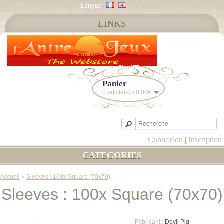
Langue :
LINKS
Panier
0 article(s) - 0,00€
Connexion
|
Inscription
CATEGORIES
Accueil
»
Sleeves : 100x Square (70x70)
Sleeves : 100x Square (70x70)
Fabricant :
Devil Pig