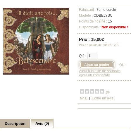
Fabricant :
7eme cercle
Modèle :
CDBELYSC
Points de fidélité :
15
Disponibilité :
Non disponible !
Prix : 15,00€
Prix en points de fidélité : 200
Qté :
- OU -
Ajout à la liste de souhaits
Ajout au comparatif
(0
avis)
|
Écrire un avis
Description
Avis (0)