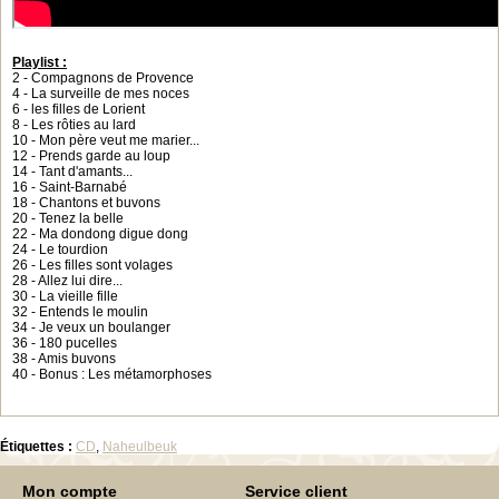
Playlist :
2 - Compagnons de Provence
4 - La surveille de mes noces
6 - les filles de Lorient
8 - Les rôties au lard
10 - Mon père veut me marier...
12 - Prends garde au loup
14 - Tant d'amants...
16 - Saint-Barnabé
18 - Chantons et buvons
20 - Tenez la belle
22 - Ma dondong digue dong
24 - Le tourdion
26 - Les filles sont volages
28 - Allez lui dire...
30 - La vieille fille
32 - Entends le moulin
34 - Je veux un boulanger
36 - 180 pucelles
38 - Amis buvons
40 - Bonus : Les métamorphoses
Étiquettes :
CD
,
Naheulbeuk
Mon compte
Service client