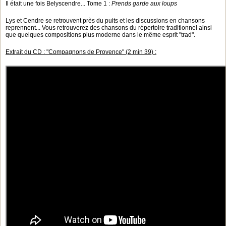
Il était une fois Belyscendre... Tome 1 :
Prends garde aux loups
Lys et Cendre se retrouvent près du puits et les discussions en chansons
reprennent... Vous retrouverez des chansons du répertoire traditionnel ainsi
que quelques compositions plus moderne dans le même esprit "trad".
Extrait du CD : "Compagnons de Provence" (2 min 39) :