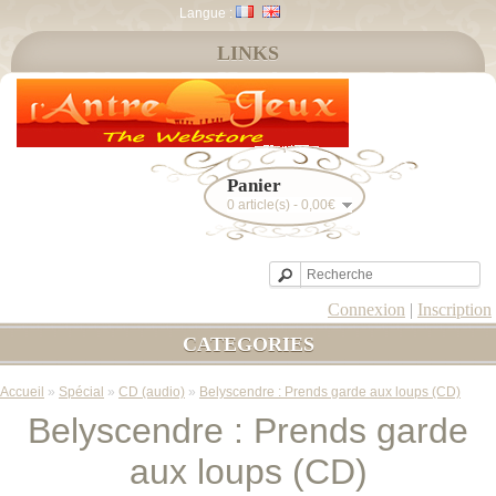
Langue :
LINKS
Panier
0 article(s) - 0,00€
Connexion
|
Inscription
CATEGORIES
Accueil
»
Spécial
»
CD (audio)
»
Belyscendre : Prends garde aux loups (CD)
Belyscendre : Prends garde
aux loups (CD)