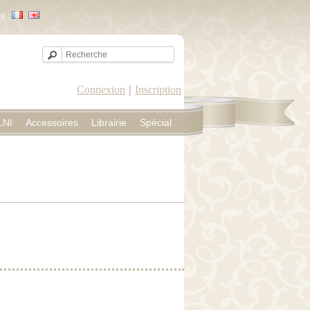
e :
|
Connexion
Inscription
LNI
Accessoires
Librairie
Spécial