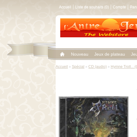
Accueil
Liste de souhaits (0)
Compte
Pan
Nouveau
Jeux de plateau
Je
Accueil
»
Spécial
»
CD (audio)
»
Hymne Troll... 