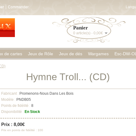
ier
Commander
Langu
Panier
0 article(s) - 0,00€
ux de cartes
Jeux de Rôle
Jeux de dés
Wargames
Esc-DW-O
(CD)
Hymne Troll... (CD)
Fabricant :
Promenons-Nous Dans Les Bois
Modèle :
PNDB05
Points de fidélité :
8
Disponibilité :
En Stock
Prix : 8,00€
Prix en points de fidélité : 100