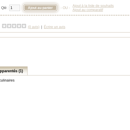
Ajout à la liste de souhaits
Qté :
- OU -
Ajout au comparatif
(0 avis)
|
Écrire un avis
pparentés (1)
culinaires