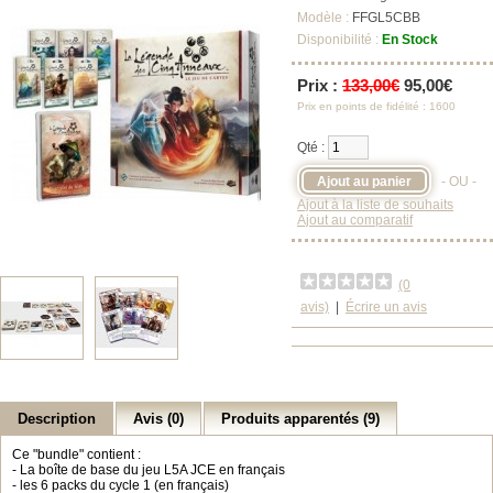
Modèle :
FFGL5CBB
Disponibilité :
En Stock
Prix :
133,00€
95,00€
Prix en points de fidélité : 1600
Qté :
- OU -
Ajout à la liste de souhaits
Ajout au comparatif
(0
avis)
|
Écrire un avis
Description
Avis (0)
Produits apparentés (9)
Ce "bundle" contient :
- La boîte de base du jeu L5A JCE en français
- les 6 packs du cycle 1 (en français)