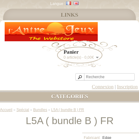
Langue :
LINKS
Panier
0 article(s) - 0,00€
Connexion
|
Inscription
CATEGORIES
Accueil
»
Spécial
»
Bundles
»
L5A ( bundle B ) FR
L5A ( bundle B ) FR
Fabricant :
Edge