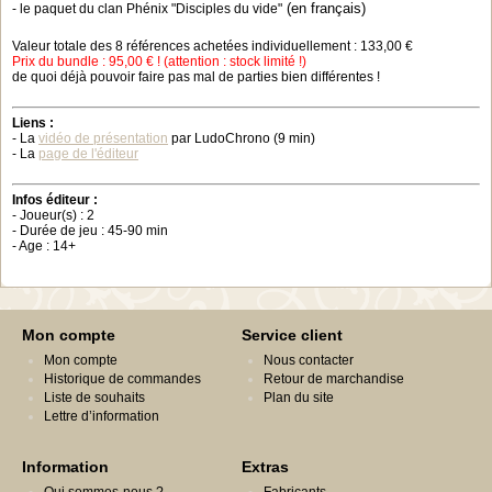
(en français)
- le paquet du clan Phénix "Disciples du vide"
Valeur totale des 8 références achetées individuellement : 133,00 €
Prix du bundle : 95,00 € ! (attention : stock limité !)
de quoi déjà pouvoir faire pas mal de parties bien différentes !
Liens :
- La
vidéo de présentation
par LudoChrono (9 min)
- La
page de l'éditeur
Infos éditeur :
- Joueur(s) : 2
- Durée de jeu : 45-90 min
- Age : 14+
Mon compte
Service client
Mon compte
Nous contacter
Historique de commandes
Retour de marchandise
Liste de souhaits
Plan du site
Lettre d’information
Information
Extras