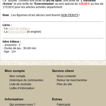
Ce "bundle" contient une boîte du
jeu de base
, une boîte de "
L'humanité
résiste
" et une boîte de "
Extermination
" au prix spécial de
120,00 €
au lieu de
170,00 € pour les articles achetés séparément.
Note
: Les figurines et les décors sont fournis
NON PEINTS
!
Liens :
- La
page de l'éditeur
- La
fiche sur BGG
(in english)
Infos éditeur :
- Joueur(s) : 2
- Durée de jeu : 30-60 min
- Age : 14+
Mon compte
Service client
Mon compte
Nous contacter
Historique de commandes
Retour de marchandise
Liste de souhaits
Plan du site
Lettre d’information
Information
Extras
Qui sommes-nous ?
Fabricants