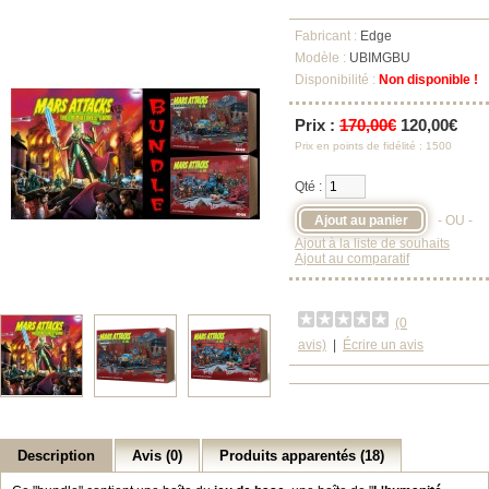
Fabricant :
Edge
Modèle :
UBIMGBU
Disponibilité :
Non disponible !
Prix :
170,00€
120,00€
Prix en points de fidélité : 1500
Qté :
- OU -
Ajout à la liste de souhaits
Ajout au comparatif
(0
avis)
|
Écrire un avis
Description
Avis (0)
Produits apparentés (18)