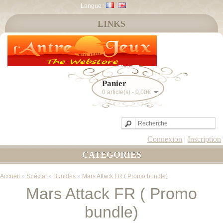
Langue :
LINKS
Panier
0 article(s) - 0,00€
Connexion
|
Inscription
CATEGORIES
Accueil
»
Spécial
»
Bundles
»
Mars Attack FR ( Promo bundle)
Mars Attack FR ( Promo
bundle)