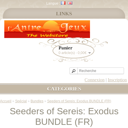
Langue :
LINKS
Panier
0 article(s) - 0,00€
Connexion
|
Inscription
CATEGORIES
Accueil
»
Spécial
»
Bundles
»
Seeders of Sereis: Exodus BUNDLE (FR)
Seeders of Sereis: Exodus
BUNDLE (FR)