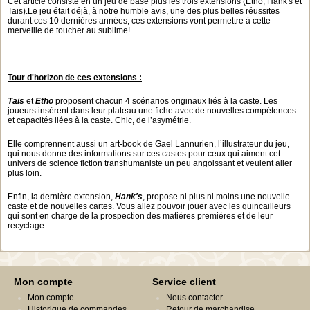
Cet article consiste en un jeu de base plus les trois extensions (Etho, Hank's et
Tais).Le jeu était déjà, à notre humble avis, une des plus belles réussites
durant ces 10 dernières années, ces extensions vont permettre à cette
merveille de toucher au sublime!
Tour d'horizon de ces extensions :
Tais
et
Etho
proposent chacun 4 scénarios originaux liés à la caste. Les
joueurs insèrent dans leur plateau une fiche avec de nouvelles compétences
et capacités liées à la caste. Chic, de l’asymétrie.
Elle comprennent aussi un art-book de Gael Lannurien, l’illustrateur du jeu,
qui nous donne des informations sur ces castes pour ceux qui aiment cet
univers de science fiction transhumaniste un peu angoissant et veulent aller
plus loin.
Enfin, la dernière extension,
Hank's
, propose ni plus ni moins une nouvelle
caste et de nouvelles cartes. Vous allez pouvoir jouer avec les quincailleurs
qui sont en charge de la prospection des matières premières et de leur
recyclage.
Mon compte
Service client
Mon compte
Nous contacter
Historique de commandes
Retour de marchandise