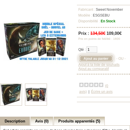
Fabricant :
Sweet November
Modèle :
ESGSEBU
Disponibilité :
En Stock
Prix :
134,50€
109,00€
Prix en points de fidélité : 1600
Qté :
- OU -
Ajout à la liste de souhaits
Ajout au comparatif
(0
avis)
|
Écrire un avis
Description
Avis (0)
Produits apparentés (5)