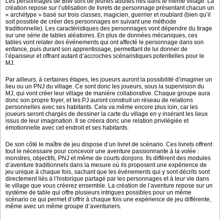
Les personnages de BtW sont de jeunes adultes nés dans le même village. La
création repose sur l’utilisation de livrets de personnage présentant chacun un
« archétype » basé sur trois classes, magicien, guerrier et roublard (bien qu’il
soit possible de créer des personnages en suivant une méthode
traditionnelle). Les caractéristiques des personnages vont dépendre du tirage
sur une série de tables aléatoires. En plus de données mécaniques, ces
tables vont relater des événements qui ont affecté le personnage dans son
enfance, puis durant son apprentissage, permettant de lui donner de
l’épaisseur et offrant autant d’accroches scénaristiques potentielles pour le
MJ.
Par ailleurs, à certaines étapes, les joueurs auront la possibilité d’imaginer un
lieu ou un PNJ du village. Ce sont donc les joueurs, sous la supervision du
MJ, qui vont créer leur village de manière collaborative. Chaque groupe aura
donc son propre foyer, et les PJ auront construit un réseau de relations
personnelles avec ses habitants. Cela va même encore plus loin, car les
joueurs seront chargés de dessiner la carte du village en y insérant les lieux
issus de leur imagination. Il se créera donc une relation privilégiée et
émotionnelle avec cet endroit et ses habitants.
De son côté le maître de jeu dispose d’un livret de scénario. Ces livrets offrent
tout le nécessaire pour concevoir une aventure passionnante à la volée :
monstres, objectifs, PNJ et même de courts donjons. Ils diffèrent des modules
d’aventure traditionnels dans la mesure où ils proposent une expérience de
jeu unique à chaque fois, sachant que les événements qui y sont décrits sont
directement liés à l’historique partagé par les personnages et à leur vie dans
le village que vous créerez ensemble. La création de l’aventure repose sur un
système de table qui offre plusieurs intrigues possibles pour un même
scénario ce qui permet d’offrir à chaque fois une expérience de jeu différente,
même avec un même groupe d’aventuriers.