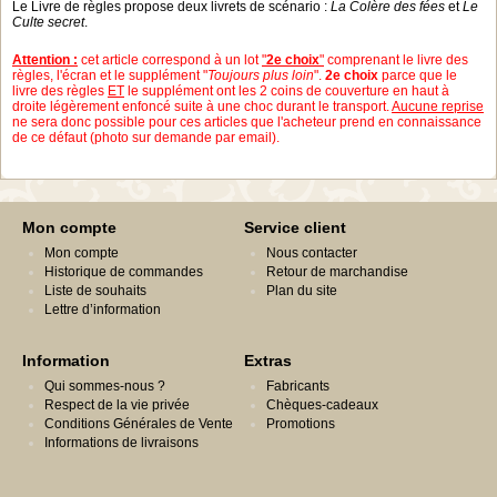
Le Livre de règles propose deux livrets de scénario :
La Colère des fées
et
Le
Culte secret
.
Attention :
cet article correspond à un lot
"
2e choix
"
comprenant le livre des
règles, l'écran et le supplément "
Toujours plus loin
".
2e choix
parce que le
livre des règles
ET
le supplément ont les 2 coins de couverture en haut à
droite légèrement enfoncé suite à une choc durant le transport.
Aucune reprise
ne sera donc possible pour ces articles que l'acheteur prend en connaissance
de ce défaut (photo sur demande par email).
Mon compte
Service client
Mon compte
Nous contacter
Historique de commandes
Retour de marchandise
Liste de souhaits
Plan du site
Lettre d’information
Information
Extras
Qui sommes-nous ?
Fabricants
Respect de la vie privée
Chèques-cadeaux
Conditions Générales de Vente
Promotions
Informations de livraisons