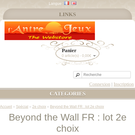
Langue :
LINKS
Panier
0 article(s) - 0,00€
Connexion
|
Inscription
CATEGORIES
Accueil
»
Spécial
»
2e choix
»
Beyond the Wall FR : lot 2e choix
Beyond the Wall FR : lot 2e
choix