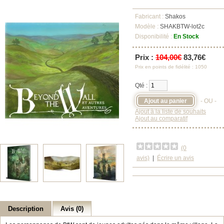
Fabricant :
Shakos
Modèle :
SHAKBTW-lot2c
Disponibilité :
En Stock
Prix :
104,00€
83,76€
Prix en points de fidélité : 1050
Qté :
- OU -
Ajout à la liste de souhaits
Ajout au comparatif
(0
avis)
|
Écrire un avis
Description
Avis (0)