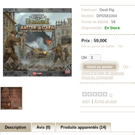
Fabricant :
Devil Pig
Modèle :
DPG581004
Points de fidélité :
59
Disponibilité :
En Stock
Prix : 59,00€
Prix en points de fidélité : 750
Qté :
- OU -
Ajout à la liste de souhaits
Ajout au comparatif
(0
avis)
|
Écrire un avis
Description
Avis (0)
Produits apparentés (14)