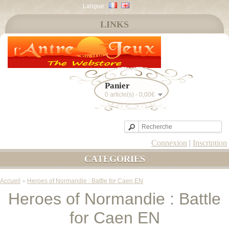
Langue :
LINKS
Panier
0 article(s) - 0,00€
Connexion
|
Inscription
CATEGORIES
Accueil
»
Heroes of Normandie : Battle for Caen EN
Heroes of Normandie : Battle
for Caen EN