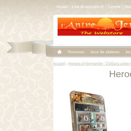
Accueil
Liste de souhaits (0)
Compte
Pan
Nouveau
Jeux de plateau
Je
Accueil
»
Heroes of Normandie : Civilians under f
Heroe