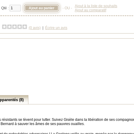
Ajout à la liste de souhaits
Qté :
- OU -
Ajout au comparatif
(0 avis)
|
Écrire un avis
pparentés (8)
rs résistants se lèvent pour lutter. Suivez Gisèle dans la libération de ses compagn
re Bernard à sauver les âmes de ses pauvres ouailles.