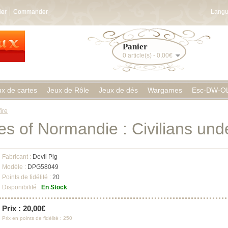
ier
Commander
Langu
Panier
0 article(s) - 0,00€
ux de cartes
Jeux de Rôle
Jeux de dés
Wargames
Esc-DW-O
ire
s of Normandie : Civilians unde
Fabricant :
Devil Pig
Modèle :
DPG58049
Points de fidélité :
20
Disponibilité :
En Stock
Prix : 20,00€
Prix en points de fidélité : 250