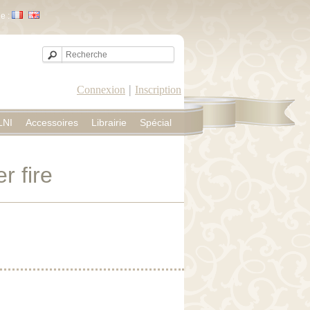
e :
|
Connexion
Inscription
LNI
Accessoires
Librairie
Spécial
r fire