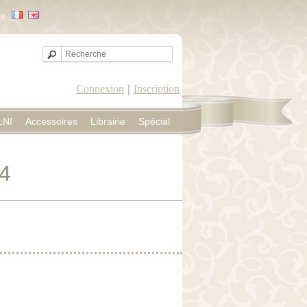
e :
|
Connexion
Inscription
LNI
Accessoires
Librairie
Spécial
44