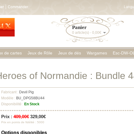
ier
Commander
Langu
Panier
0 article(s) - 0,00€
ux de cartes
Jeux de Rôle
Jeux de dés
Wargames
Esc-DW-O
eroes of Normandie : Bundle 
Fabricant :
Devil Pig
Modèle :
BU_DPG58BU44
Disponibilité :
En Stock
Prix :
409,00€
329,00€
Prix en points de fidélité : 5000
Options disponibles