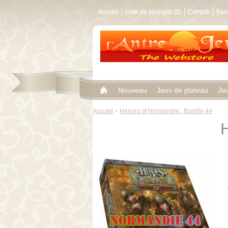
Accueil
Liste de souhaits (0)
Compte
Pan
Nouveau
Jeux de plateau
Je
Accueil
»
Heroes of Normandie : Bundle 44
H