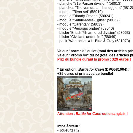
- planche "21e Panzer division" (58013)
- planches "The ventura and smugglers" (5812
- module "River set" (58019)
- module "Bloody Omaha (580241)
- module "Sainte-Mère-Eglise" (58032)
- module "Carentan" (58039)
- module "Pegasus bridge" (58040)
- blister "British 7th armored division" (58063)
- blister "Civilians under fire" (58049)
- pack "War stories #1 : Blue & Grey (581073)
Valeur "normale" du lot (total des articles pr
Valeur "Promo 44" du lot (total des articles p
Prix du bundle durant la promo : 329 euros !
* En option :
Battle for Caen
(DPG581004) :
+35 euros si pris avec ce bundle!
Attention :
Battle for Caen
est en anglais !
Infos éditeur :
- Joueur(s) : 2