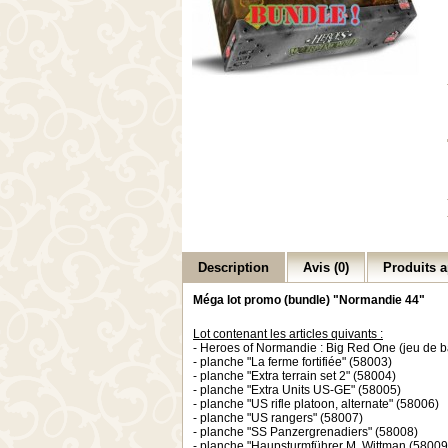
Description
Avis (0)
Produits a
Méga lot promo (bundle) "Normandie 44"
Lot contenant les articles quivants :
- Heroes of Normandie : Big Red One (jeu de b
- planche "La ferme fortifiée" (58003)
- planche "Extra terrain set 2" (58004)
- planche "Extra Units US-GE" (58005)
- planche "US rifle platoon, alternate" (58006)
- planche "US rangers" (58007)
- planche "SS Panzergrenadiers" (58008)
- planche "Haupsturmführer M. Wittman (58009