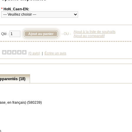
*
HoN_Caen-EN:
Ajout à la liste de souhaits
Qté :
- OU -
Ajout au comparatif
(0 avis)
|
Écrire un avis
pparentés (18)
ase, en français) (580239)
)