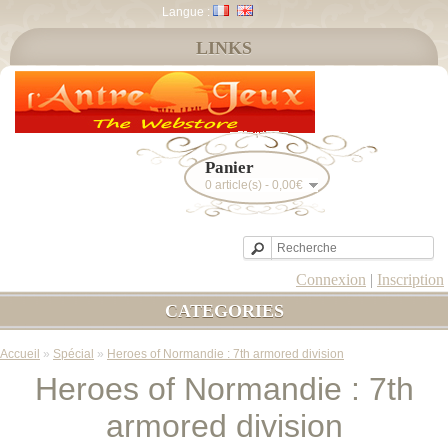
Langue :
LINKS
Panier
0 article(s) - 0,00€
Connexion
|
Inscription
CATEGORIES
Accueil
»
Spécial
»
Heroes of Normandie : 7th armored division
Heroes of Normandie : 7th
armored division