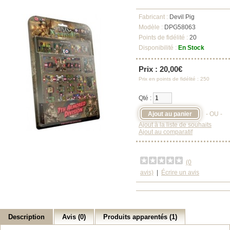
Fabricant :
Devil Pig
Modèle :
DPG58063
Points de fidélité :
20
Disponibilité :
En Stock
Prix : 20,00€
Prix en points de fidélité : 250
Qté :
- OU -
Ajout à la liste de souhaits
Ajout au comparatif
(0
avis)
|
Écrire un avis
Description
Avis (0)
Produits apparentés (1)