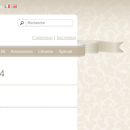
e :
|
Connexion
Inscription
LNI
Accessoires
Librairie
Spécial
44