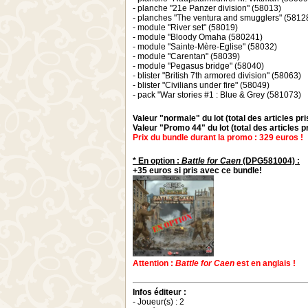
- planche "21e Panzer division" (58013)
- planches "The ventura and smugglers" (5812
- module "River set" (58019)
- module "Bloody Omaha (580241)
- module "Sainte-Mère-Eglise" (58032)
- module "Carentan" (58039)
- module "Pegasus bridge" (58040)
- blister "British 7th armored division" (58063)
- blister "Civilians under fire" (58049)
- pack "War stories #1 : Blue & Grey (581073)
Valeur "normale" du lot (total des articles pr
Valeur "Promo 44" du lot (total des articles p
Prix du bundle durant la promo : 329 euros !
* En option :
Battle for Caen
(DPG581004) :
+35 euros si pris avec ce bundle!
Attention :
Battle for Caen
est en anglais !
Infos éditeur :
- Joueur(s) : 2