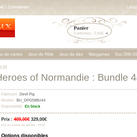
ier
Commander
Langu
Panier
0 article(s) - 0,00€
ux de cartes
Jeux de Rôle
Jeux de dés
Wargames
Esc-DW-O
e 44
eroes of Normandie : Bundle 
Fabricant :
Devil Pig
Modèle :
BU_DPG58BU44
Disponibilité :
En Stock
Prix :
409,00€
329,00€
Prix en points de fidélité : 5000
Options disponibles