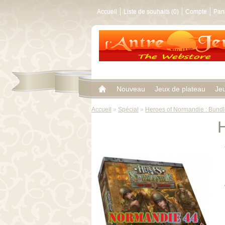
Accueil
Liste de souhaits (0)
Compte
Pan
Nouveau
Jeux de plateau
Je
Accueil
»
Spécial
»
Heroes of Normandie : Bundl
H