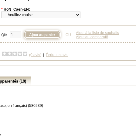
*
HoN_Caen-EN:
Ajout à la liste de souhaits
Qté :
- OU -
Ajout au comparatif
(0 avis)
|
Écrire un avis
pparentés (18)
ase, en français) (580239)
)