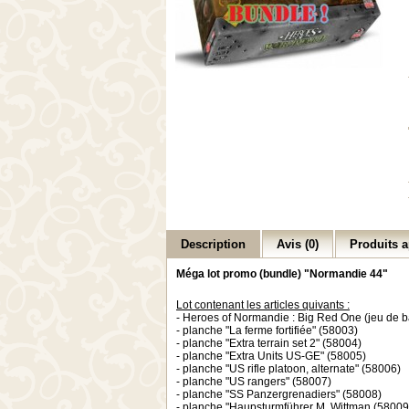
Description
Avis (0)
Produits a
Méga lot promo (bundle) "Normandie 44"
Lot contenant les articles quivants :
- Heroes of Normandie : Big Red One (jeu de b
- planche "La ferme fortifiée" (58003)
- planche "Extra terrain set 2" (58004)
- planche "Extra Units US-GE" (58005)
- planche "US rifle platoon, alternate" (58006)
- planche "US rangers" (58007)
- planche "SS Panzergrenadiers" (58008)
- planche "Haupsturmführer M. Wittman (58009